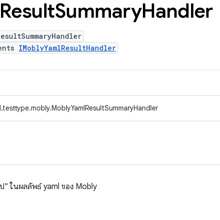
Result
Summary
Handler
ResultSummaryHandler
ents
IMoblyYamlResultHandler
d.testtype.mobly.MoblyYamlResultSummaryHandler
ุป" ในผลลัพธ์ yaml ของ Mobly