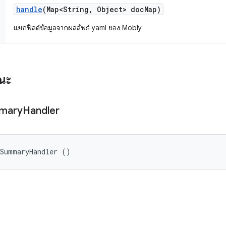
handle
(Map<String
,
Object> doc
Map)
แยกฟิลด์ข้อมูลจากผลลัพธ์ yaml ของ Mobly
รณะ
mary
Handler
tSummaryHandler ()