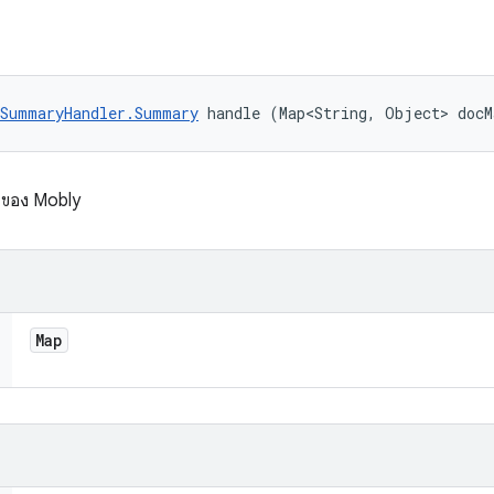
tSummaryHandler.Summary
 handle (Map<String, Object> docM
l ของ Mobly
Map