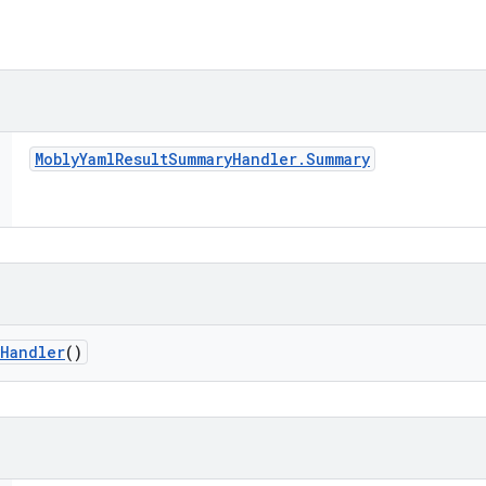
Mobly
Yaml
Result
Summary
Handler
.
Summary
Handler
()