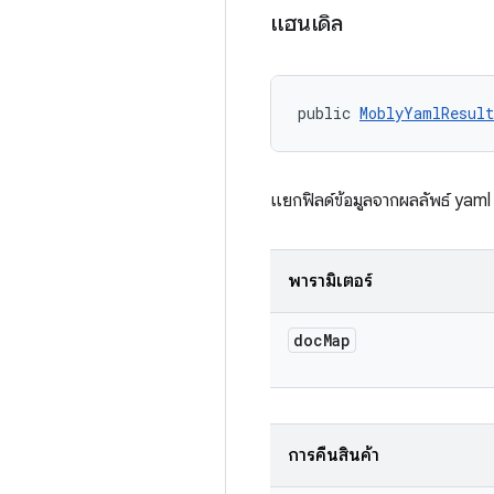
แฮนเดิล
public 
MoblyYamlResul
แยกฟิลด์ข้อมูลจากผลลัพธ์ yam
พารามิเตอร์
doc
Map
การคืนสินค้า