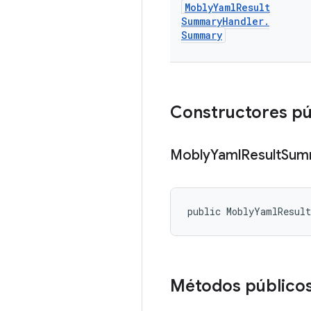
Mobly
Yaml
Result
Summary
Handler
.
Summary
Constructores p
Mobly
Yaml
Result
Sum
public MoblyYamlResul
Métodos público