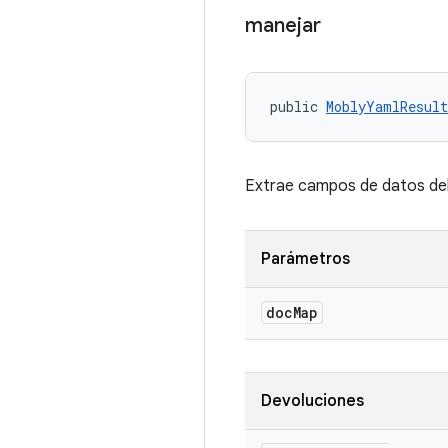
manejar
public 
MoblyYamlResul
Extrae campos de datos del
Parámetros
doc
Map
Devoluciones