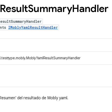
Result
Summary
Handler
ResultSummaryHandler
ents
IMoblyYamlResultHandler
d.testtype.mobly.MoblyYamlResultSummaryHandler
Resumen' del resultado de Mobly yaml.