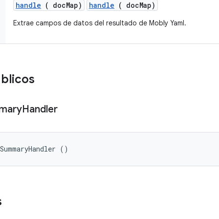
handle
( doc
Map)
handle
( docMap)
Extrae campos de datos del resultado de Mobly Yaml.
úblicos
mary
Handler
tSummaryHandler ()
s