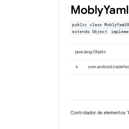
Mobly
Yaml
public class MoblyYaml
extends Object
implem
java.lang.Objeto
↳
com.android.tradefe
Controlador de elementos '