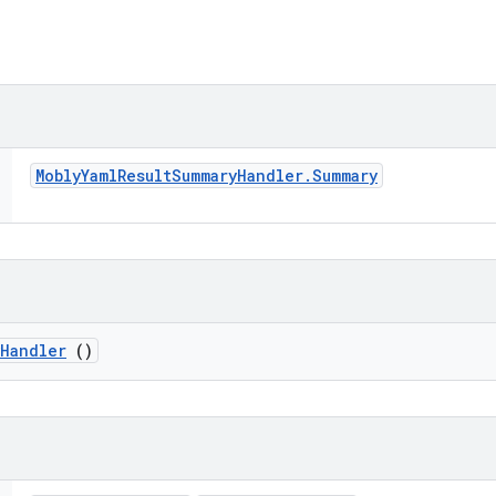
Mobly
Yaml
Result
Summary
Handler
.
Summary
Handler
()