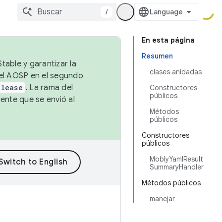
/
En esta página
Resumen
table y garantizar la
clases anidadas
 el AOSP en el segundo
elease
. La rama del
Constructores
públicos
ente que se envió al
Métodos
públicos
Constructores
públicos
MoblyYamlResult
SummaryHandler
Métodos públicos
manejar