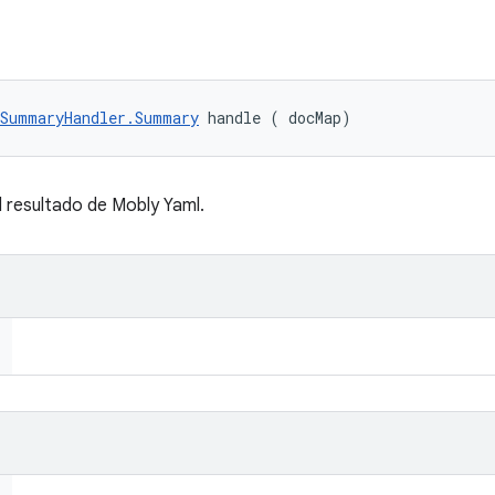
tSummaryHandler.Summary
 handle (
 docMap)
 resultado de Mobly Yaml.