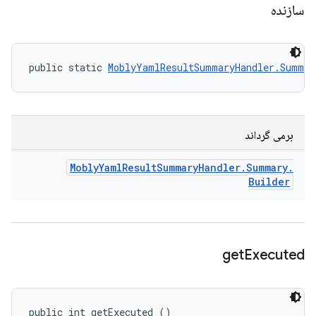
سازنده
public static 
MoblyYamlResultSummaryHandler.Summar
برمی گرداند
Mobly
Yaml
Result
Summary
Handler
.
Summary
.
Builder
get
Executed
public int getExecuted ()