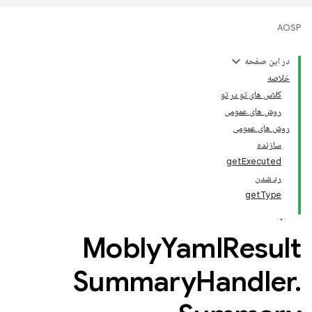
AOSP
در این صفحه
خلاصه
کلاس های تو در تو
روش های عمومی
روش های عمومی
سازنده
getExecuted
رد شدن
getType
Mobly
Yaml
Result
Summary
Handler
.