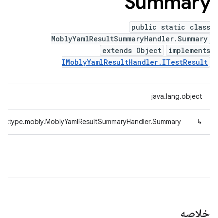
Summary
public static class
MoblyYamlResultSummaryHandler.Summary
extends Object
implements
IMoblyYamlResultHandler.ITestResult
java.lang.object
testtype.mobly.MoblyYamlResultSummaryHandler.Summary
↳
خلاصه