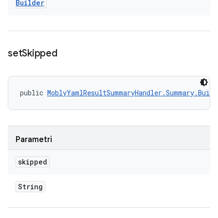
Builder
set
Skipped
public 
MoblyYamlResultSummaryHandler.Summary.Build
Parametri
skipped
String