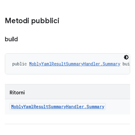
Metodi pubblici
build
public 
MoblyYamlResultSummaryHandler.Summary
 buil
Ritorni
Mobly
Yaml
Result
Summary
Handler
.
Summary