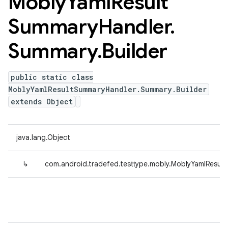
Mobly
Yaml
Result
Summary
Handler
.
Summary
.
Builder
public static class
MoblyYamlResultSummaryHandler.Summary.Builder
extends Object
java.lang.Object
↳
com.android.tradefed.testtype.mobly.MoblyYamlResul