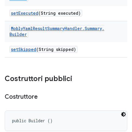
set
Executed
(String executed)
Mobly
Yaml
Result
Summary
Handler
.
Summary
.
Builder
set
Skipped
(String skipped)
Costruttori pubblici
Costruttore
public Builder ()