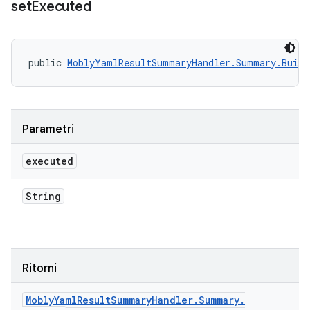
set
Executed
public 
MoblyYamlResultSummaryHandler.Summary.Build
Parametri
executed
String
Ritorni
Mobly
Yaml
Result
Summary
Handler
.
Summary
.