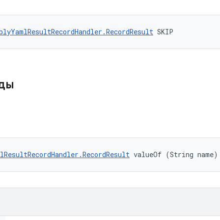
blyYamlResultRecordHandler.RecordResult
 SKIP
оды
lResultRecordHandler.RecordResult
 valueOf (String name)