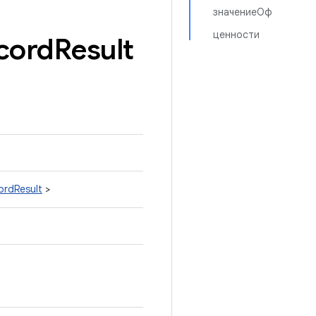
значениеОф
ценности
cord
Result
ordResult
>