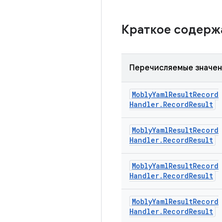
Краткое содер
Перечисляемые значе
Mobly
Yaml
Result
Record
Handler
.
Record
Result
Mobly
Yaml
Result
Record
Handler
.
Record
Result
Mobly
Yaml
Result
Record
Handler
.
Record
Result
Mobly
Yaml
Result
Record
Handler
.
Record
Result