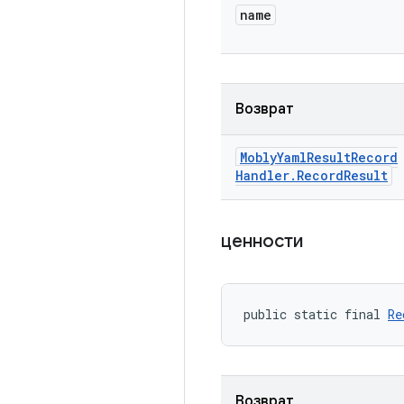
name
Возврат
Mobly
Yaml
Result
Record
Handler
.
Record
Result
ценности
public static final 
Re
Возврат