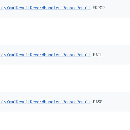
blyYamlResultRecordHandler.RecordResult
 ERROR
blyYamlResultRecordHandler.RecordResult
 FAIL
blyYamlResultRecordHandler.RecordResult
 PASS