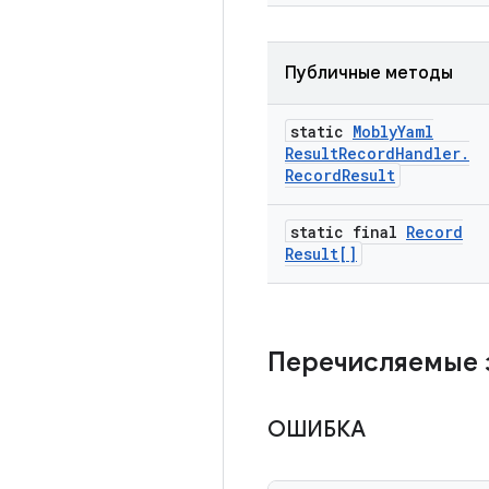
Публичные методы
static
Mobly
Yaml
Result
Record
Handler
.
Record
Result
static final
Record
Result[]
Перечисляемые 
ОШИБКА