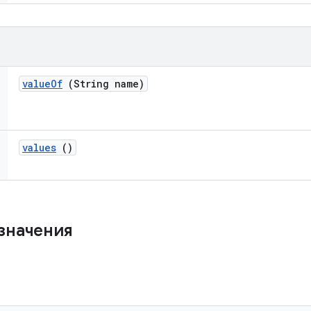
value
Of
(String name)
values
()
значения