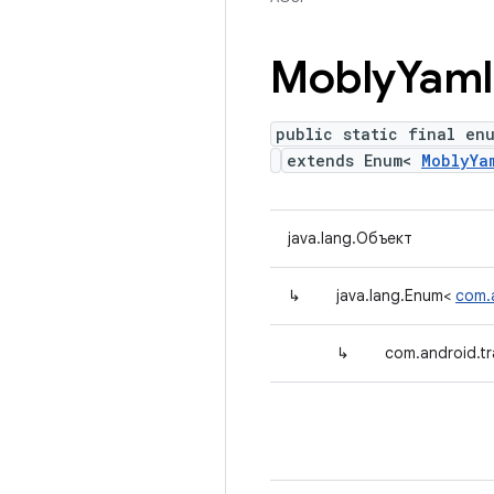
Mobly
Yaml
public static final en
extends Enum<
MoblyYa
java.lang.Объект
↳
java.lang.Enum<
com.
↳
com.android.tr