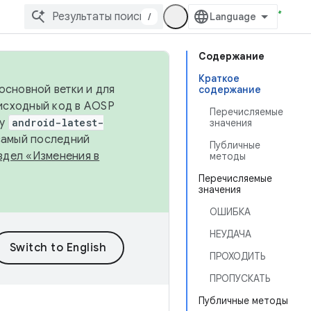
/
Содержание
Краткое
основной ветки и для
содержание
исходный код в AOSP
Перечисляемые
ку
android-latest-
значения
 самый последний
Публичные
здел «Изменения в
методы
Перечисляемые
значения
ОШИБКА
НЕУДАЧА
ПРОХОДИТЬ
ПРОПУСКАТЬ
Публичные методы