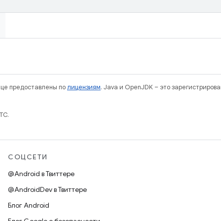
нице предоставлены по
лицензиям
. Java и OpenJDK – это зарегистриров
TC.
СОЦСЕТИ
@Android в Твиттере
@AndroidDev в Твиттере
Блог Android