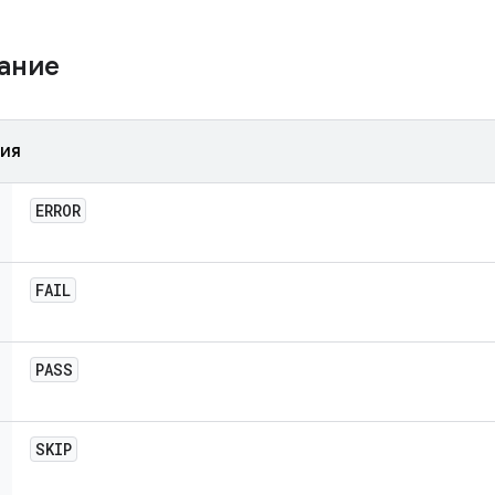
жание
ния
ERROR
FAIL
PASS
SKIP