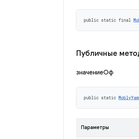
public static final 
Mo
Публичные мет
значениеОф
public static 
MoblyYam
Параметры