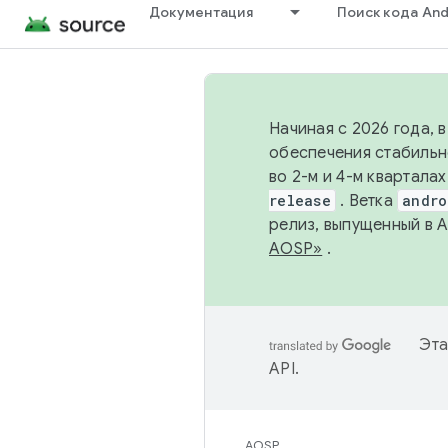
Документация
Поиск кода And
Начиная с 2026 года, 
обеспечения стабильн
во 2-м и 4-м квартала
release
. Ветка
andro
релиз, выпущенный в 
AOSP»
.
Эта
API
.
AOSP