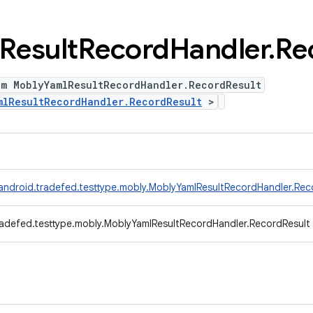
Result
Record
Handler
.
Re
um MoblyYamlResultRecordHandler.RecordResult
mlResultRecordHandler.RecordResult
>
android.tradefed.testtype.mobly.MoblyYamlResultRecordHandler.Rec
adefed.testtype.mobly.MoblyYamlResultRecordHandler.RecordResult