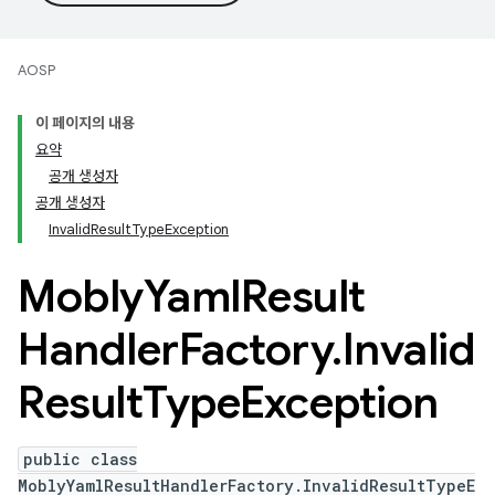
AOSP
이 페이지의 내용
요약
공개 생성자
공개 생성자
InvalidResultTypeException
Mobly
Yaml
Result
Handler
Factory
.
Invalid
Result
Type
Exception
public class
MoblyYamlResultHandlerFactory.InvalidResultTypeE