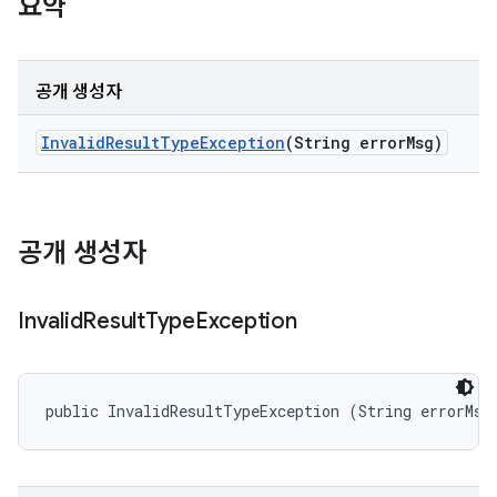
요약
공개 생성자
Invalid
Result
Type
Exception
(String error
Msg)
공개 생성자
Invalid
Result
Type
Exception
public InvalidResultTypeException (String errorMsg