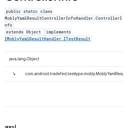
public static class
MoblyYamlResultControllerInfoHandler.ControllerI
nfo
extends Object
implements
IMoblyYamlResultHandler.ITestResult
java.lang.Object
↳
com.android.tradefed.testtype.mobly.MoblyYamlResultC
สรุป