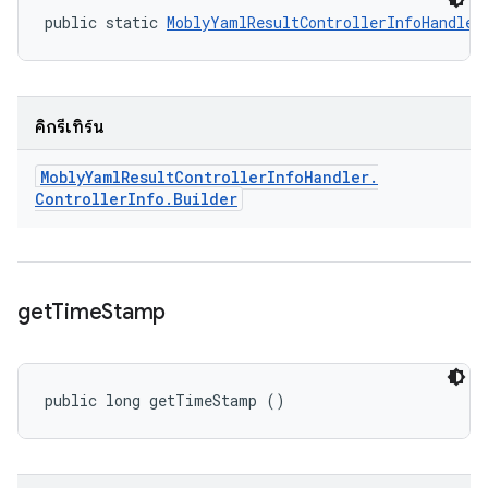
public static 
MoblyYamlResultControllerInfoHandler
คิกรีเทิร์น
Mobly
Yaml
Result
Controller
Info
Handler
.
Controller
Info
.
Builder
get
Time
Stamp
public long getTimeStamp ()