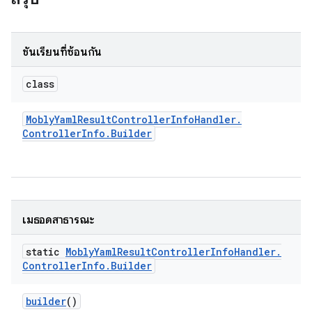
ชั้นเรียนที่ซ้อนกัน
class
Mobly
Yaml
Result
Controller
Info
Handler
.
Controller
Info
.
Builder
เมธอดสาธารณะ
static
Mobly
Yaml
Result
Controller
Info
Handler
.
Controller
Info
.
Builder
builder
()