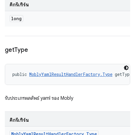
คิกรีเทิร์น
long
get
Type
public 
MoblyYamlResultHandlerFactory.Type
 getType 
รับประเภทผลลัพธ์ yaml ของ Mobly
คิกรีเทิร์น
Mobly
Yaml
Result
Handler
Factory
.
Type