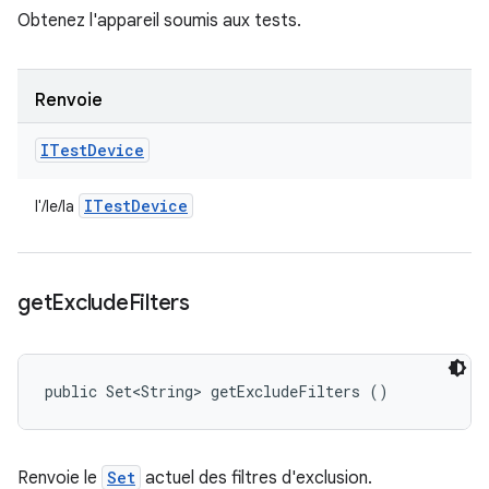
Obtenez l'appareil soumis aux tests.
Renvoie
ITest
Device
ITest
Device
l'/le/la
get
Exclude
Filters
public Set<String> getExcludeFilters ()
Renvoie le
Set
actuel des filtres d'exclusion.