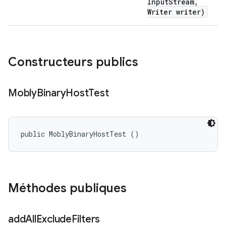
Input
Stream
,
Writer writer)
Constructeurs publics
Mobly
Binary
Host
Test
public MoblyBinaryHostTest ()
Méthodes publiques
add
All
Exclude
Filters