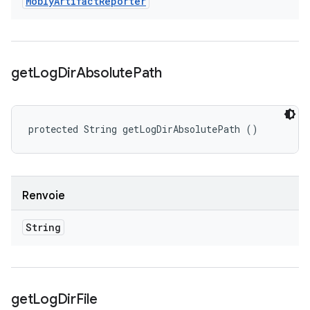
Mobly
Artifact
Reporter
get
Log
Dir
Absolute
Path
protected String getLogDirAbsolutePath ()
Renvoie
String
get
Log
Dir
File