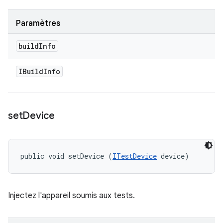
Paramètres
build
Info
IBuild
Info
set
Device
public void setDevice (
ITestDevice
 device)
Injectez l'appareil soumis aux tests.