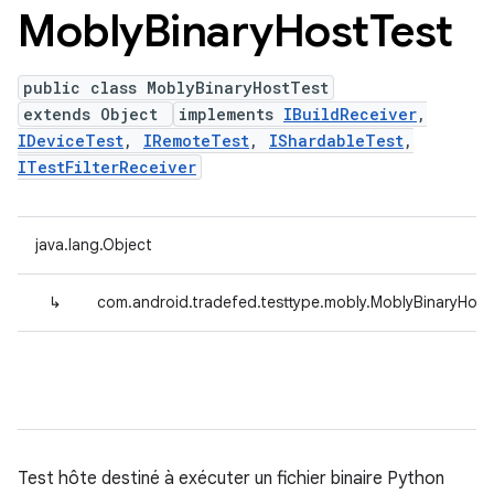
Mobly
Binary
Host
Test
public class MoblyBinaryHostTest
extends Object
implements
IBuildReceiver
,
IDeviceTest
,
IRemoteTest
,
IShardableTest
,
ITestFilterReceiver
java.lang.Object
↳
com.android.tradefed.testtype.mobly.MoblyBinaryHost
Test hôte destiné à exécuter un fichier binaire Python