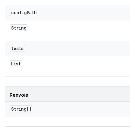
config
Path
String
tests
List
Renvoie
String[]