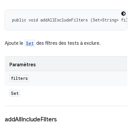
public void addAllExcludeFilters (Set<String> filt
Ajoute le
Set
des filtres des tests à exclure.
Paramètres
filters
Set
add
All
Include
Filters