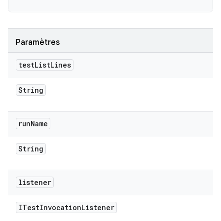
Paramètres
test
List
Lines
String
run
Name
String
listener
ITest
Invocation
Listener