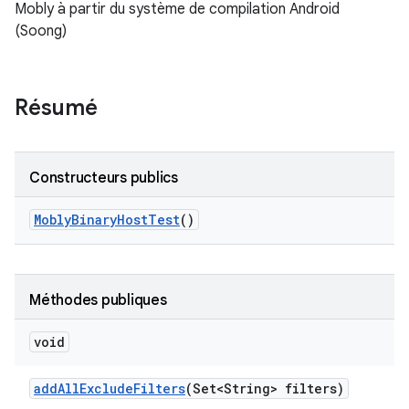
Mobly à partir du système de compilation Android
(Soong)
Résumé
Constructeurs publics
Mobly
Binary
Host
Test
()
Méthodes publiques
void
add
All
Exclude
Filters
(Set<String> filters)