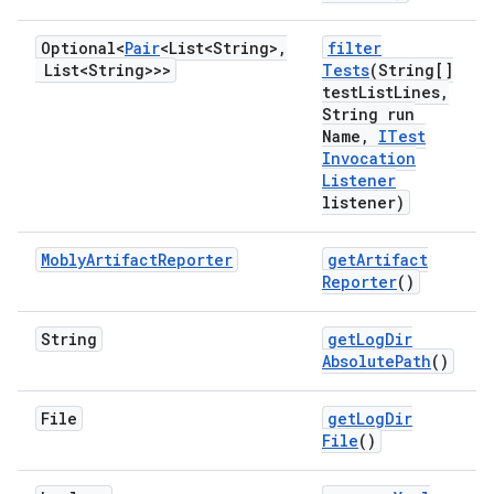
Optional<
Pair
<List<String>
,
filter
List<String>>>
Tests
(String[]
test
List
Lines
,
String run
Name
,
ITest
Invocation
Listener
listener)
Mobly
Artifact
Reporter
get
Artifact
Reporter
()
String
get
Log
Dir
Absolute
Path
()
File
get
Log
Dir
File
()