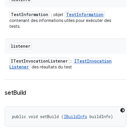
Test
Information
Test
Information
: objet
contenant des informations utiles pour exécuter des
tests.
listener
ITest
Invocation
Listener
ITest
Invocation
:
Listener
des résultats du test
set
Build
public void setBuild (
IBuildInfo
 buildInfo)