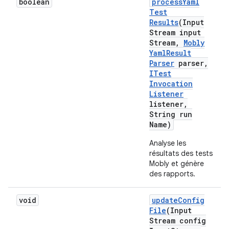
boolean
process
Yaml
Test
Results
(Input
Stream input
Stream
,
Mobly
Yaml
Result
Parser
parser
,
ITest
Invocation
Listener
listener
,
String run
Name)
Analyse les
résultats des tests
Mobly et génère
des rapports.
void
update
Config
File
(Input
Stream config