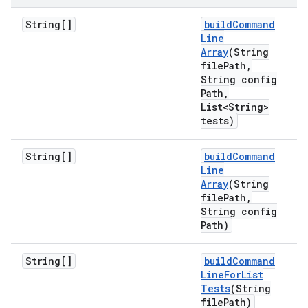
String[]
build
Command
Line
Array
(String
file
Path
,
String config
Path
,
List<String>
tests)
String[]
build
Command
Line
Array
(String
file
Path
,
String config
Path)
String[]
build
Command
Line
For
List
Tests
(String
file
Path)