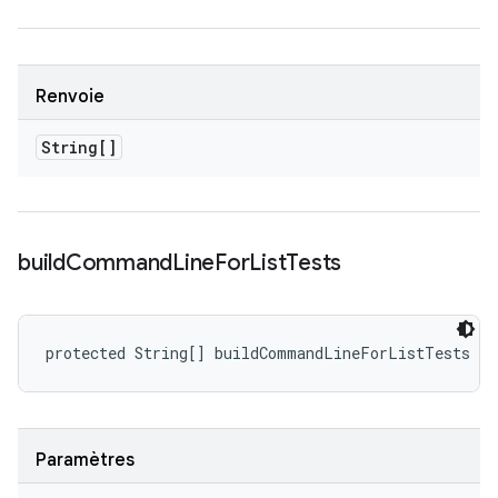
Renvoie
String[]
build
Command
Line
For
List
Tests
protected String[] buildCommandLineForListTests (S
Paramètres