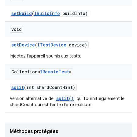
set
Build
(
IBuild
Info
build
Info)
void
set
Device
(
ITest
Device
device)
Injectez l'appareil soumis aux tests.
Collection<
IRemote
Test
>
split
(int shard
Count
Hint)
split()
Version alternative de
qui fournit également le
shardCount qui est tenté d'être exécuté.
Méthodes protégées