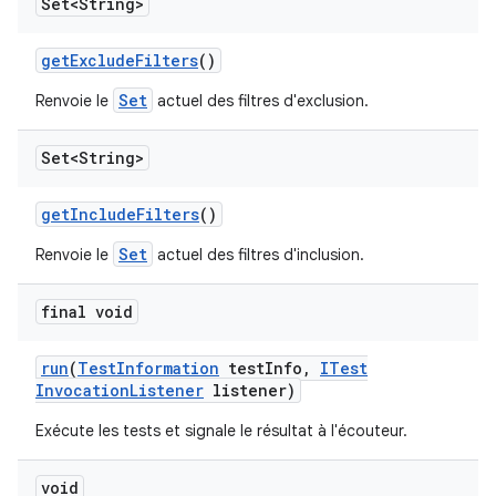
Set<String>
get
Exclude
Filters
()
Set
Renvoie le
actuel des filtres d'exclusion.
Set<String>
get
Include
Filters
()
Set
Renvoie le
actuel des filtres d'inclusion.
final void
run
(
Test
Information
test
Info
,
ITest
Invocation
Listener
listener)
Exécute les tests et signale le résultat à l'écouteur.
void