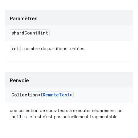
Paramètres
shard
Count
Hint
int
: nombre de partitions tentées.
Renvoie
Collection<
IRemote
Test
>
une collection de sous-tests à exécuter séparément ou
null
si le test n'est pas actuellement fragmentable.