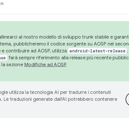
ch
llinearci al nostro modello di sviluppo trunk stabile e garantir
istema, pubblicheremo il codice sorgente su AOSP nel secon
 e contribuire ad AOSP, utilizza
android-latest-release
.
ase
farà sempre riferimento alla release più recente pubbli
a la sezione
Modifiche ad AOSP
.
gle utilizza la tecnologia AI per tradurre i contenuti
ta. Le traduzioni generate dall'AI potrebbero contenere