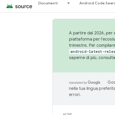
Documenti
Android Code Sear
A partire dal 2026, per a
piattaforma per l'ecos
trimestre. Per compilare
android-latest-rele
saperne di più, consult
Goo
nella tua lingua preferi
errori.
AOSP