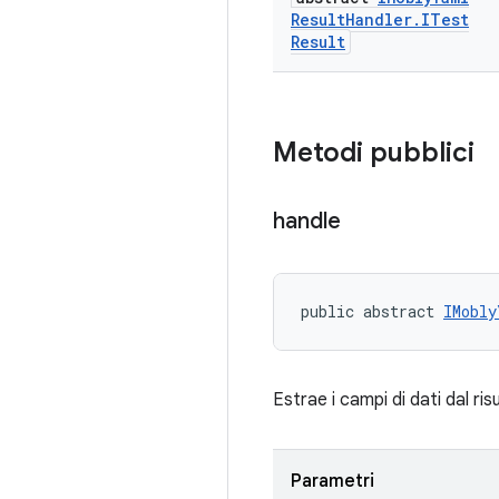
Result
Handler
.
ITest
Result
Metodi pubblici
handle
public abstract 
IMobly
Estrae i campi di dati dal ri
Parametri