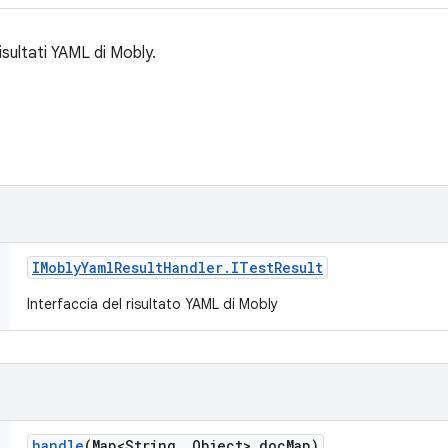
isultati YAML di Mobly.
IMobly
Yaml
Result
Handler
.
ITest
Result
Interfaccia del risultato YAML di Mobly
handle
(Map<String
,
Object> doc
Map)