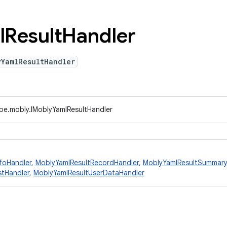
l
Result
Handler
yYamlResultHandler
ype.mobly.IMoblyYamlResultHandler
foHandler
,
MoblyYamlResultRecordHandler
,
MoblyYamlResultSummary
stHandler
,
MoblyYamlResultUserDataHandler