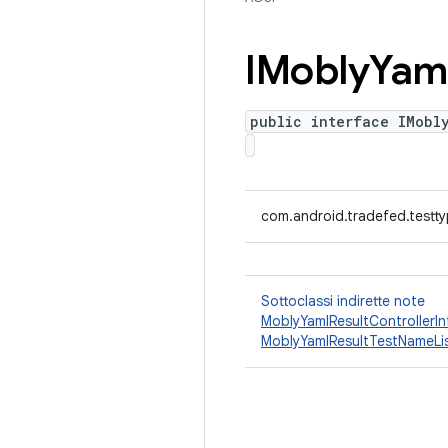
IMobly
Yam
public interface IMobl
com.android.tradefed.testt
Sottoclassi indirette note
MoblyYamlResultControllerIn
MoblyYamlResultTestNameLi