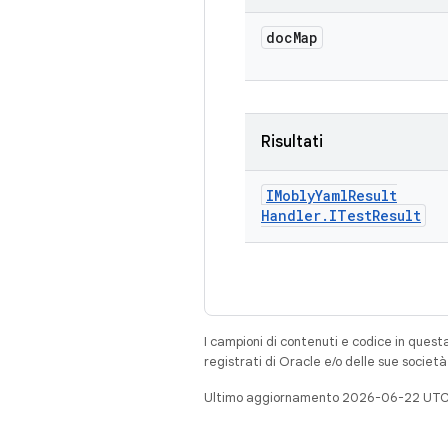
doc
Map
Risultati
IMobly
Yaml
Result
Handler
.
ITest
Result
I campioni di contenuti e codice in quest
registrati di Oracle e/o delle sue societ
Ultimo aggiornamento 2026-06-22 UTC