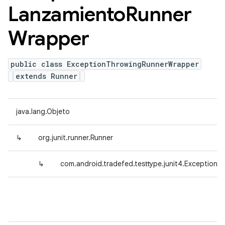
Lanzamiento
Runner
Wrapper
public class ExceptionThrowingRunnerWrapper
extends Runner
java.lang.Objeto
↳
org.junit.runner.Runner
↳
com.android.tradefed.testtype.junit4.Exception