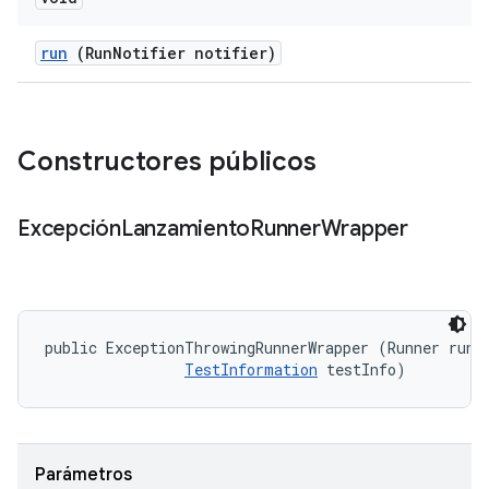
run
(Run
Notifier notifier)
Constructores públicos
Excepción
Lanzamiento
Runner
Wrapper
public ExceptionThrowingRunnerWrapper (Runner runne
TestInformation
 testInfo)
Parámetros