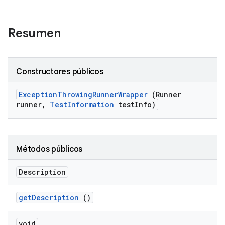
Resumen
Constructores públicos
Exception
Throwing
Runner
Wrapper
(Runner
runner
,
Test
Information
test
Info)
Métodos públicos
Description
get
Description
()
void