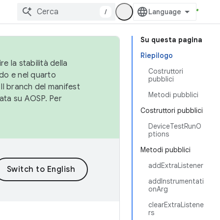
/
Su questa pagina
Riepilogo
e la stabilità della
Costruttori
do e nel quarto
pubblici
 Il branch del manifest
Metodi pubblici
cata su AOSP. Per
Costruttori pubblici
DeviceTestRunO
ptions
Metodi pubblici
addExtraListener
addInstrumentati
onArg
clearExtraListene
rs