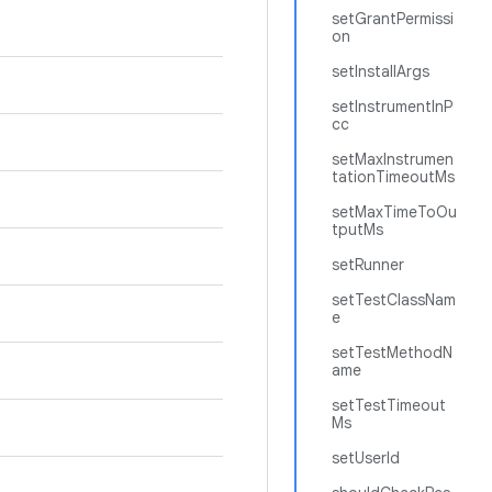
setGrantPermissi
on
setInstallArgs
setInstrumentInP
cc
setMaxInstrumen
tationTimeoutMs
setMaxTimeToOu
tputMs
setRunner
setTestClassNam
e
setTestMethodN
ame
setTestTimeout
Ms
setUserId