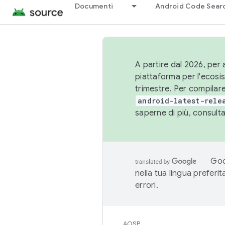
Documenti
Android Code Sear
A partire dal 2026, per a
piattaforma per l'ecos
trimestre. Per compilare
android-latest-rele
saperne di più, consult
Goo
nella tua lingua preferi
errori.
AOSP