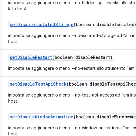
imposta se aggiungere o meno --no-hidden-api-checks allo stru
lato host.
set
Disable
Isolated
Storage
(boolean disable
Isolated
imposta se aggiungere o meno --no-isolated-storage ad "am inst
host.
set
Disable
Restart
(boolean disable
Restart)
Imposta se aggiungere o meno --no-restart allo strumento "am" u
set
Disable
Test
Api
Check
(boolean disable
Test
Api
Chec
imposta se aggiungere o meno --no-test-api-access ad "am inst
host.
set
Disable
Window
Animation
(boolean disable
Window
An
imposta se aggiungere o meno --no-window-animation a "am inst
host.