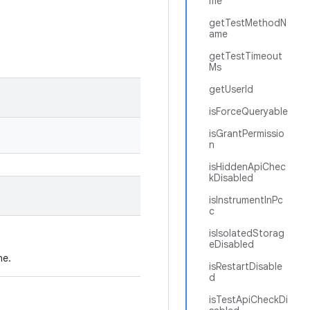
me
getTestMethodN
ame
getTestTimeout
Ms
getUserId
isForceQueryable
isGrantPermissio
n
isHiddenApiChec
kDisabled
isInstrumentInPc
c
isIsolatedStorag
eDisabled
ne.
isRestartDisable
d
isTestApiCheckDi