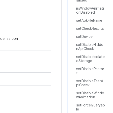
sabled
isWindowAnimati
onDisabled
setApkFileName
setCheckResults
setDevice
cedenza con
setDisableHidde
nApiCheck
setDisableIsolate
dStorage
setDisableRestar
t
setDisableTestA
piCheck
setDisableWindo
wAnimation
setForceQueryab
le