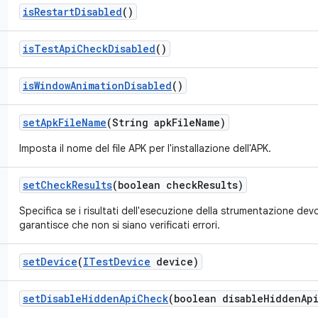
is
Restart
Disabled
()
is
Test
Api
Check
Disabled
()
is
Window
Animation
Disabled
()
set
Apk
File
Name
(String apk
File
Name)
Imposta il nome del file APK per l'installazione dell'APK.
set
Check
Results
(boolean check
Results)
Specifica se i risultati dell'esecuzione della strumentazione dev
garantisce che non si siano verificati errori.
set
Device
(
ITest
Device
device)
set
Disable
Hidden
Api
Check
(boolean disable
Hidden
Ap