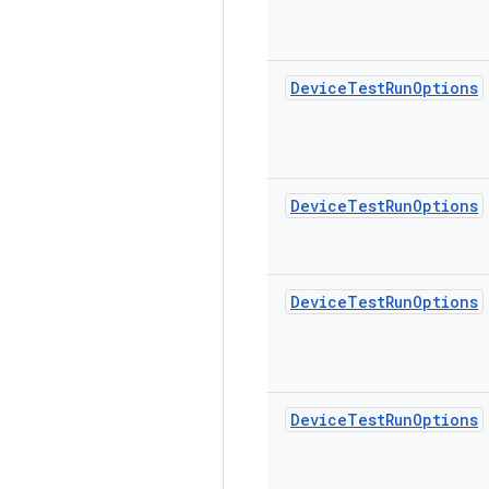
Device
Test
Run
Options
Device
Test
Run
Options
Device
Test
Run
Options
Device
Test
Run
Options