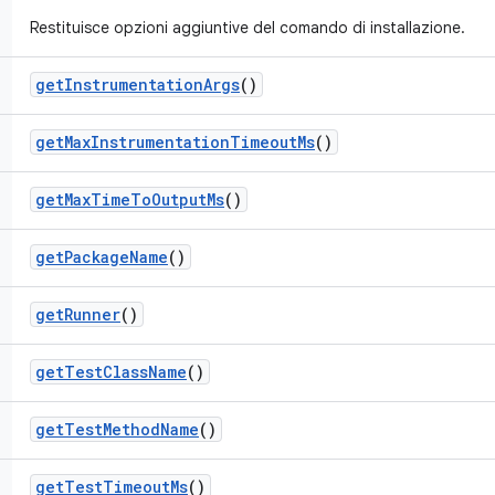
Restituisce opzioni aggiuntive del comando di installazione.
get
Instrumentation
Args
()
get
Max
Instrumentation
Timeout
Ms
()
get
Max
Time
To
Output
Ms
()
get
Package
Name
()
get
Runner
()
get
Test
Class
Name
()
get
Test
Method
Name
()
get
Test
Timeout
Ms
()