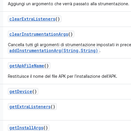
Aggiungi un argomento che verrà passato alla strumentazione.
clear
Extra
Listeners
()
clear
Instrumentation
Args
()
Cancella tutti gli argomenti di strumentazione impostati in pre
addInstrumentationArg(String,String)
.
get
Apk
File
Name
()
Restituisce il nome del file APK per l'installazione dell'APK.
get
Device
()
get
Extra
Listeners
()
get
Install
Args
()