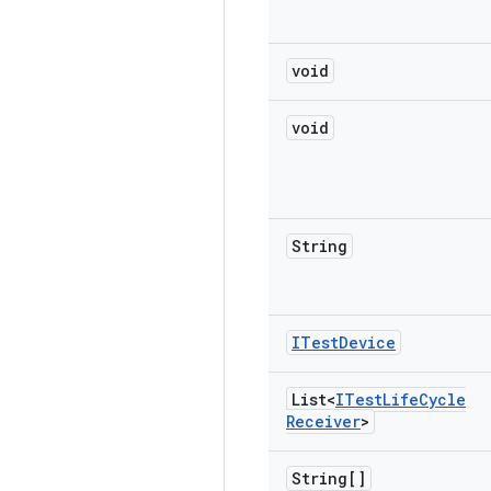
void
void
String
ITest
Device
List<
ITest
Life
Cycle
Receiver
>
String[]