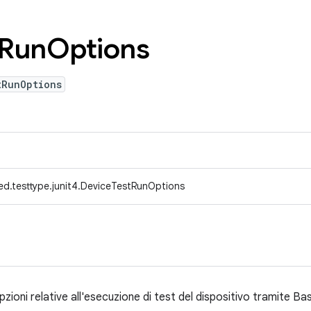
Run
Options
tRunOptions
ed.testtype.junit4.DeviceTestRunOptions
opzioni relative all'esecuzione di test del dispositivo tramite 