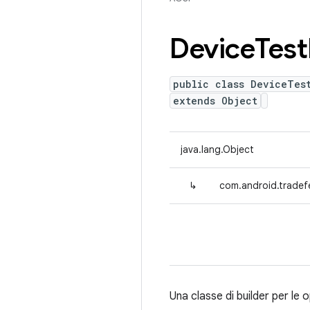
Device
Test
public class DeviceTes
extends Object
java.lang.Object
↳
com.android.tradef
Una classe di builder per le 