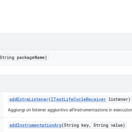
String package
Name)
add
Extra
Listener
(
ITest
Life
Cycle
Receiver
listener)
Aggiungi un listener aggiuntivo all'instrumentazione in esecuzio
add
Instrumentation
Arg
(String key
,
String value)