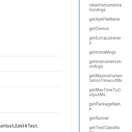
clearInstrumenta
tionArgs
getApkFileName
getDevice
getExtraListener
s
getInstallArgs
getInstrumentati
onArgs
getMaxInstrumen
tationTimeoutMs
getMaxTimeToO
utputMs
getPackageNam
e
getRunner
BaseHostJUnit4Test.
getTestClassNa