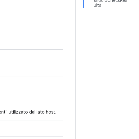
shouldCheckRes
ults
t" utilizzato dal lato host.