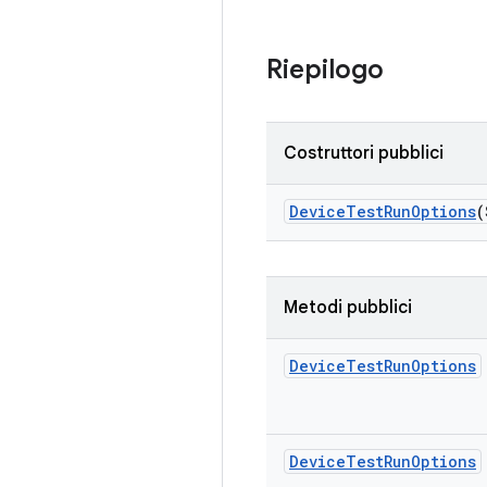
Riepilogo
Costruttori pubblici
Device
Test
Run
Options
(
Metodi pubblici
Device
Test
Run
Options
Device
Test
Run
Options