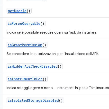
get
User
Id
()
is
Force
Queryable
()
Indica se è possibile eseguire query sull'apk da installare.
is
Grant
Permission
()
Se concedere le autorizzazioni per l'installazione dell'APK.
is
Hidden
Api
Check
Disabled
()
is
Instrument
In
Pcc
()
Indica se aggiungere o meno --instrument-in-pcc a "am instrumen
is
Isolated
Storage
Disabled
()