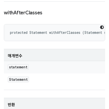
with
After
Classes
protected Statement withAfterClasses (Statement st
매개변수
statement
Statement
반환