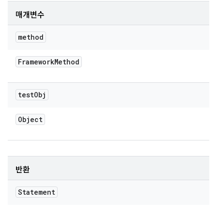
매개변수
method
Framework
Method
test
Obj
Object
반환
Statement