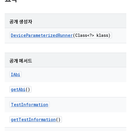
공개 생성자
Device
Parameterized
Runner
(Class<?> klass)
공개 메서드
IAbi
get
Abi
()
Test
Information
get
Test
Information
()