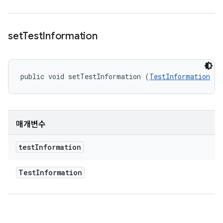
set
Test
Information
public void setTestInformation (
TestInformation
 te
매개변수
test
Information
Test
Information