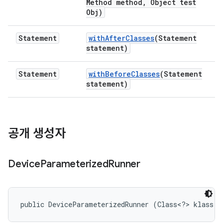
Method method
,
Object test
Obj)
Statement
with
After
Classes
(Statement
statement)
Statement
with
Before
Classes
(Statement
statement)
공개 생성자
Device
Parameterized
Runner
public DeviceParameterizedRunner (Class<?> klass)