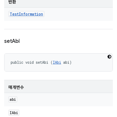
반환
Test
Information
set
Abi
public void setAbi (
IAbi
 abi)
매개변수
abi
IAbi