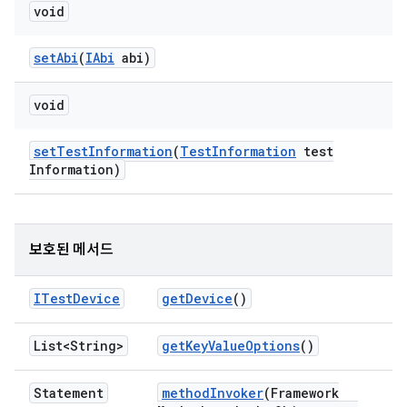
void
set
Abi
(
IAbi
abi)
void
set
Test
Information
(
Test
Information
test
Information)
보호된 메서드
ITest
Device
get
Device
()
List<String>
get
Key
Value
Options
()
Statement
method
Invoker
(Framework