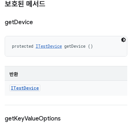
보호된 메서드
get
Device
protected 
ITestDevice
 getDevice ()
반환
ITest
Device
get
Key
Value
Options