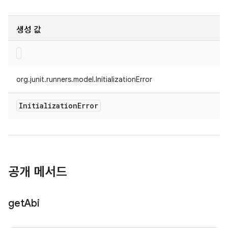
생성 값
org.junit.runners.model.InitializationError
Initialization
Error
공개 메서드
get
Abi