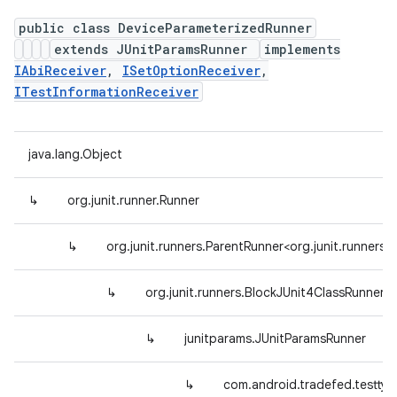
public class DeviceParameterizedRunner
extends JUnitParamsRunner
implements
IAbiReceiver
,
ISetOptionReceiver
,
ITestInformationReceiver
java.lang.Object
↳
org.junit.runner.Runner
↳
org.junit.runners.ParentRunner<org.junit.runner
↳
org.junit.runners.BlockJUnit4ClassRunner
↳
junitparams.JUnitParamsRunner
↳
com.android.tradefed.testtyp