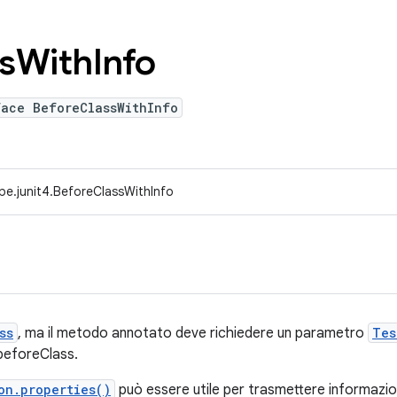
s
With
Info
face BeforeClassWithInfo
pe.junit4.BeforeClassWithInfo
ss
, ma il metodo annotato deve richiedere un parametro
Tes
beforeClass.
on.properties()
può essere utile per trasmettere informazion