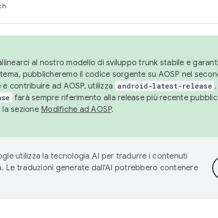
ch
llinearci al nostro modello di sviluppo trunk stabile e garantir
istema, pubblicheremo il codice sorgente su AOSP nel secon
 e contribuire ad AOSP, utilizza
android-latest-release
.
ase
farà sempre riferimento alla release più recente pubbli
a la sezione
Modifiche ad AOSP
.
gle utilizza la tecnologia AI per tradurre i contenuti
ta. Le traduzioni generate dall'AI potrebbero contenere