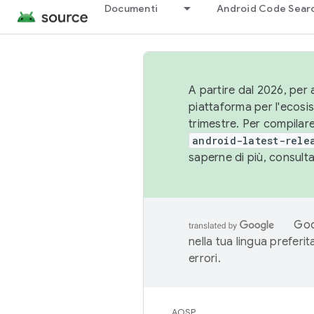
Documenti
Android Code Sear
A partire dal 2026, per a
piattaforma per l'ecos
trimestre. Per compilare
android-latest-rele
saperne di più, consult
Goo
nella tua lingua preferi
errori.
AOSP