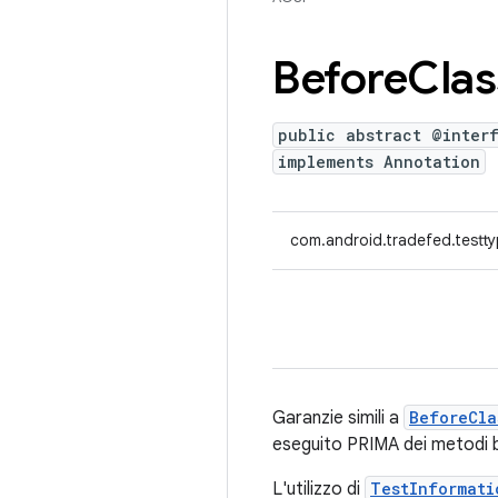
Before
Clas
public abstract @inter
implements Annotation
com.android.tradefed.testty
Garanzie simili a
BeforeCla
eseguito PRIMA dei metodi 
L'utilizzo di
TestInformati