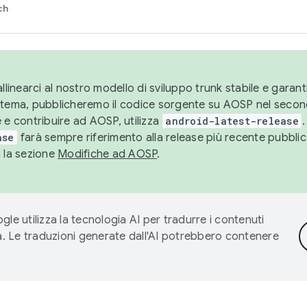
ch
llinearci al nostro modello di sviluppo trunk stabile e garantir
istema, pubblicheremo il codice sorgente su AOSP nel secon
 e contribuire ad AOSP, utilizza
android-latest-release
.
ase
farà sempre riferimento alla release più recente pubbli
a la sezione
Modifiche ad AOSP
.
gle utilizza la tecnologia AI per tradurre i contenuti
ta. Le traduzioni generate dall'AI potrebbero contenere