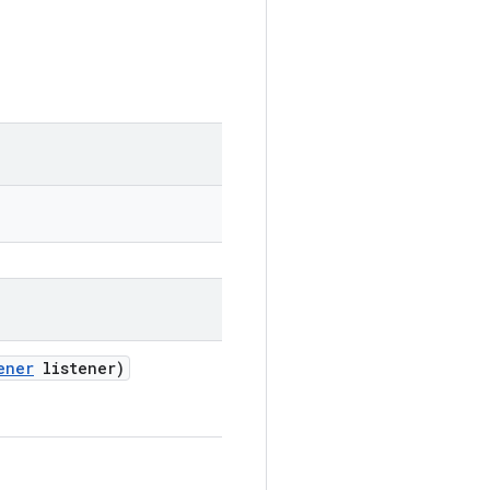
ener
listener)