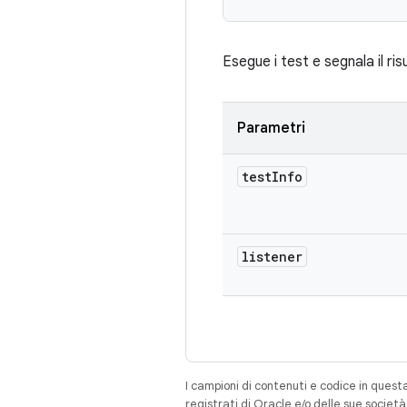
Esegue i test e segnala il ris
Parametri
test
Info
listener
I campioni di contenuti e codice in quest
registrati di Oracle e/o delle sue societ