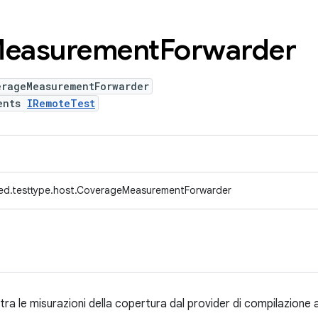
easurement
Forwarder
erageMeasurementForwarder
ents
IRemoteTest
ed.testtype.host.CoverageMeasurementForwarder
ra le misurazioni della copertura dal provider di compilazione a