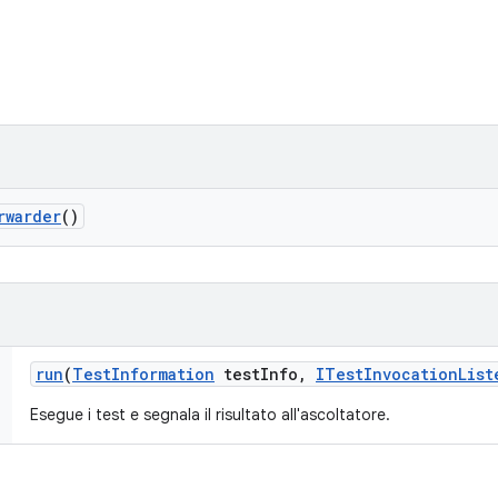
rwarder
()
run
(
Test
Information
test
Info
,
ITest
Invocation
List
Esegue i test e segnala il risultato all'ascoltatore.