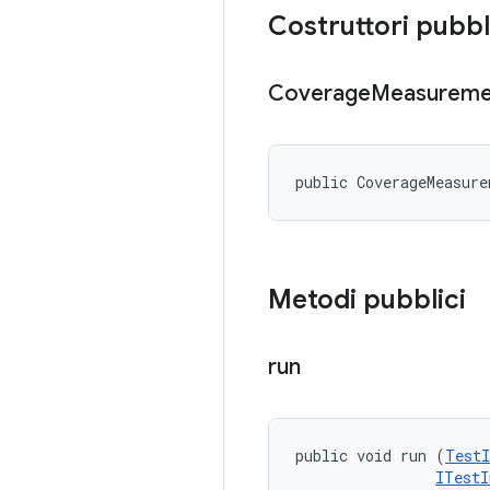
Costruttori pubbl
Coverage
Measureme
public CoverageMeasur
Metodi pubblici
run
public void run (
TestI
ITestI