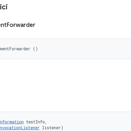
ici
nt
Forwarder
ementForwarder ()
nformation
 testInfo, 

nvocationListener
 listener)