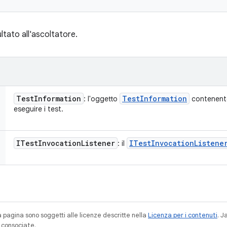
ultato all'ascoltatore.
Test
Information
Test
Information
: l'oggetto
contenente 
eseguire i test.
ITest
Invocation
Listener
ITest
Invocation
Listene
: il
a pagina sono soggetti alle licenze descritte nella
Licenza per i contenuti
. 
à consociate.