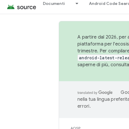
Documenti
Android Code Sear
A partire dal 2026, per a
piattaforma per l'ecos
trimestre. Per compilare
android-latest-rele
saperne di più, consult
Goo
nella tua lingua preferi
errori.
AOSP