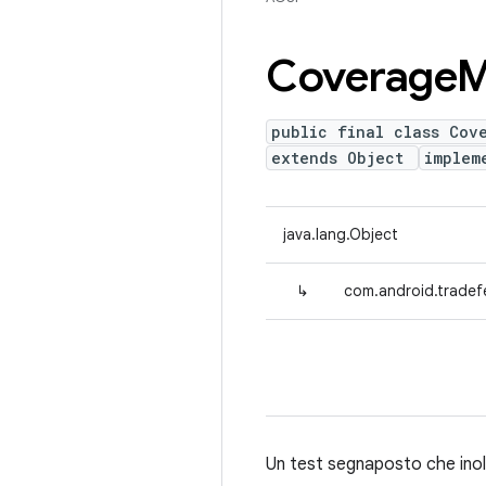
Coverage
M
public final class Cov
extends Object
implem
java.lang.Object
↳
com.android.tradef
Un test segnaposto che inolt