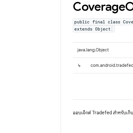
Coverage
O
public final class Cov
extends Object
java.lang.Object
↳
com.android.tradefe
ออบเจ็กต์ Tradefed สำหรับเก็