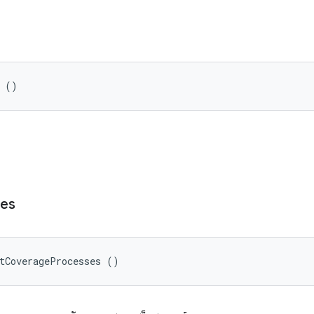
s ()
es
etCoverageProcesses ()