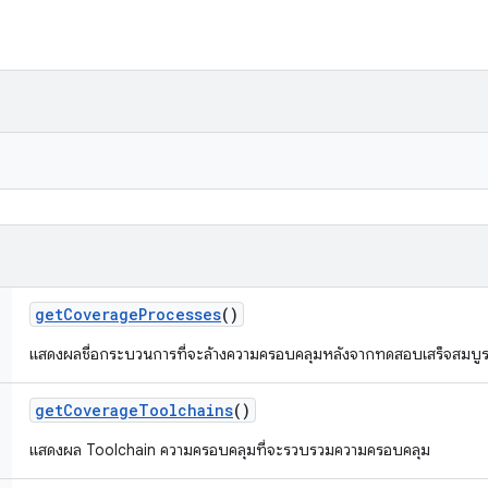
get
Coverage
Processes
()
แสดงผลชื่อกระบวนการที่จะล้างความครอบคลุมหลังจากทดสอบเสร็จสมบู
get
Coverage
Toolchains
()
แสดงผล Toolchain ความครอบคลุมที่จะรวบรวมความครอบคลุม