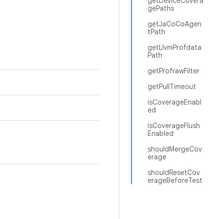
getDeviceCovera
gePaths
getJaCoCoAgen
tPath
getLlvmProfdata
Path
getProfrawFilter
getPullTimeout
isCoverageEnabl
ed
isCoverageFlush
Enabled
shouldMergeCov
erage
shouldResetCov
erageBeforeTest