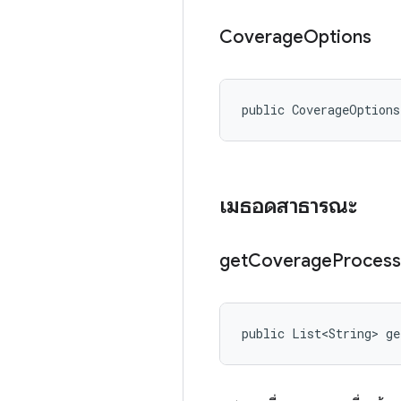
Coverage
Options
public CoverageOption
เมธอดสาธารณะ
get
Coverage
Process
public List<String> g