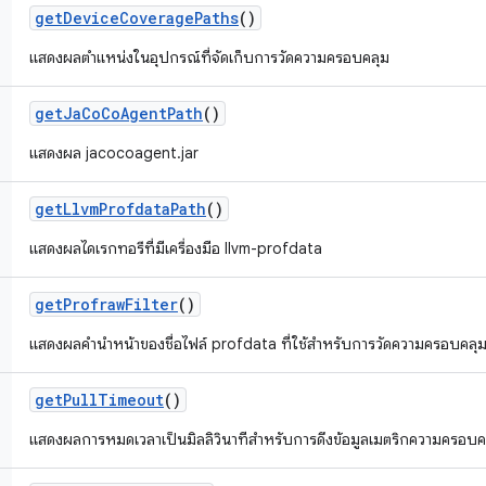
get
Device
Coverage
Paths
()
แสดงผลตำแหน่งในอุปกรณ์ที่จัดเก็บการวัดความครอบคลุม
get
Ja
Co
Co
Agent
Path
()
แสดงผล jacocoagent.jar
get
Llvm
Profdata
Path
()
แสดงผลไดเรกทอรีที่มีเครื่องมือ llvm-profdata
get
Profraw
Filter
()
แสดงผลคำนำหน้าของชื่อไฟล์ profdata ที่ใช้สำหรับการวัดความครอบคลุ
get
Pull
Timeout
()
แสดงผลการหมดเวลาเป็นมิลลิวินาทีสำหรับการดึงข้อมูลเมตริกความครอบ