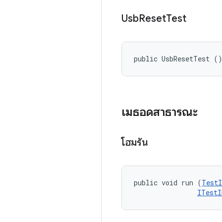
Usb
Reset
Test
public UsbResetTest (
เมธอดสาธารณะ
โฮมรัน
public void run (
TestI
ITestI