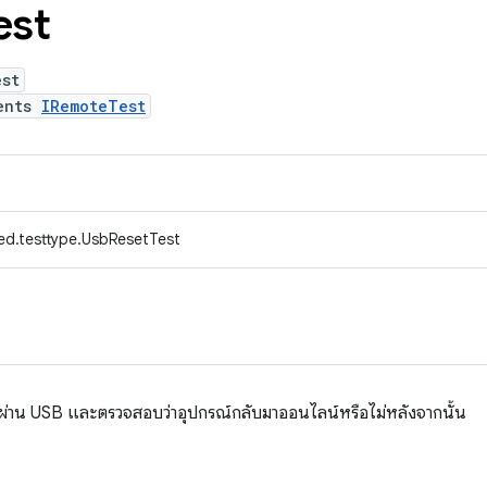
est
est
ents
IRemoteTest
ed.testtype.UsbResetTest
ณ์ผ่าน USB และตรวจสอบว่าอุปกรณ์กลับมาออนไลน์หรือไม่หลังจากนั้น