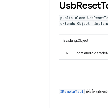
Usb
Reset
T
public class UsbResetT
extends Object
implem
java.lang.Object
↳
com.android.tradef
IRemoteTest
ที่รีเซ็ตอุปกร