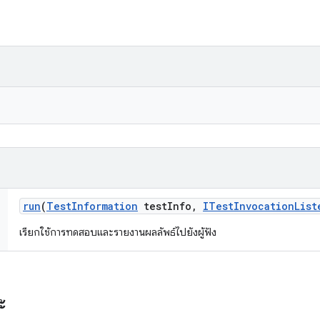
run
(
Test
Information
test
Info
,
ITest
Invocation
List
เรียกใช้การทดสอบและรายงานผลลัพธ์ไปยังผู้ฟัง
ะ