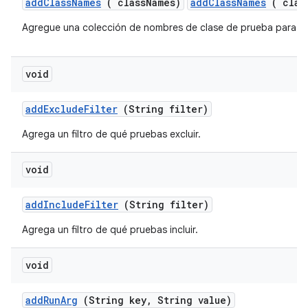
add
Class
Names
( class
Names)
addClassNames
( clas
Agregue una colección de nombres de clase de prueba para ej
void
add
Exclude
Filter
(String filter)
Agrega un filtro de qué pruebas excluir.
void
add
Include
Filter
(String filter)
Agrega un filtro de qué pruebas incluir.
void
add
Run
Arg
(String key
,
String value)