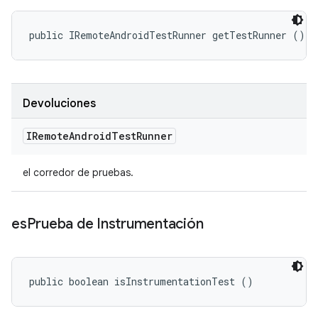
public IRemoteAndroidTestRunner getTestRunner ()
Devoluciones
IRemote
Android
Test
Runner
el corredor de pruebas.
es
Prueba de Instrumentación
public boolean isInstrumentationTest ()