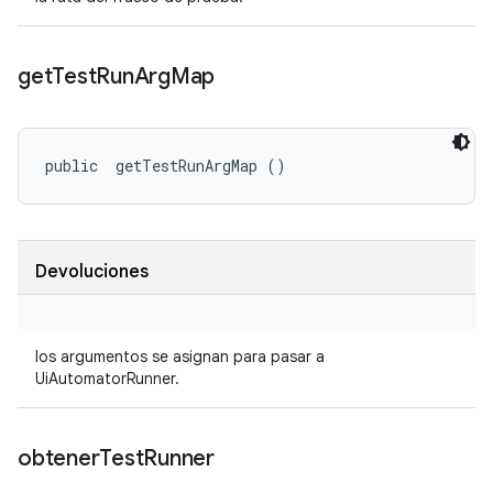
get
Test
Run
Arg
Map
public 
 getTestRunArgMap ()
Devoluciones
los argumentos se asignan para pasar a
UiAutomatorRunner.
obtener
Test
Runner