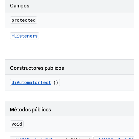
Campos
protected
m
Listeners
Constructores públicos
Ui
Automator
Test
()
Métodos públicos
void