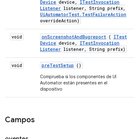
Device
device
,
ITest
Invocation
Listener
listener
,
String prefix
,
Ui
Automator
Test
.
Test
Failure
Action
override
Action)
void
on
Screenshot
And
Bugreport
(
ITest
Device
device
,
ITest
Invocation
Listener
listener
,
String prefix)
void
pre
Test
Setup
()
Comprueba si los componentes de UI
Automator están presentes en el
dispositivo
Campos
oyentes