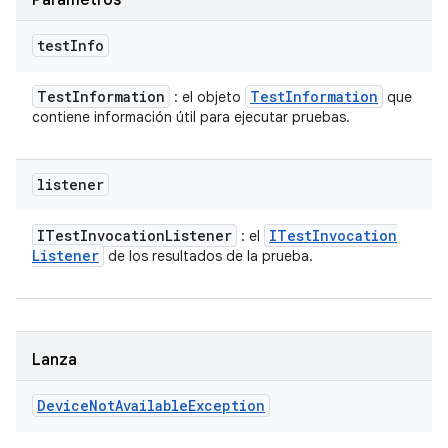
Parámetros
test
Info
Test
Information
Test
Information
: el objeto
que
contiene información útil para ejecutar pruebas.
listener
ITest
Invocation
Listener
ITest
Invocation
: el
Listener
de los resultados de la prueba.
Lanza
Device
Not
Available
Exception