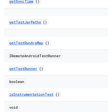
get
Sync
Time
()
get
Test
Jar
Paths
()
get
Test
Run
Arg
Map
()
IRemote
Android
Test
Runner
get
Test
Runner
()
boolean
is
Instrumentation
Test
()
void