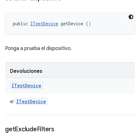
public 
ITestDevice
 getDevice ()
Ponga a prueba el dispositivo.
Devoluciones
ITest
Device
ITest
Device
el
get
Exclude
Filters