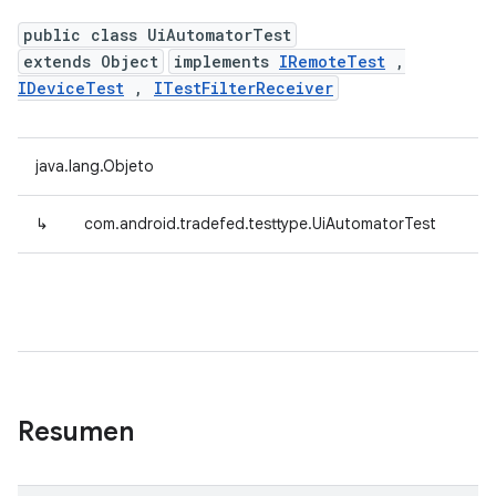
public class UiAutomatorTest
extends Object
implements
IRemoteTest
,
IDeviceTest
,
ITestFilterReceiver
java.lang.Objeto
↳
com.android.tradefed.testtype.UiAutomatorTest
Resumen