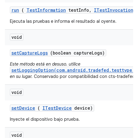
run
(
Test
Information
test
Info
,
ITest
Invocation
L
Ejecuta las pruebas e informa el resultado al oyente.
void
set
Capture
Logs
(boolean capture
Logs)
Este método está en desuso. utilice
setLoggingOption(com.android.tradefed.testtype.U
en su lugar.
Conservado por compatibilidad con cts-tradefed
void
set
Device
(
ITest
Device
device)
Inyecte el dispositivo bajo prueba.
void