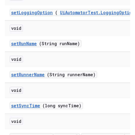
set
Logging
Option
(
Ui
Automator
Test
.
Logging
Option
void
set
Run
Name
(String run
Name)
void
set
Runner
Name
(String runner
Name)
void
set
Sync
Time
(long sync
Time)
void