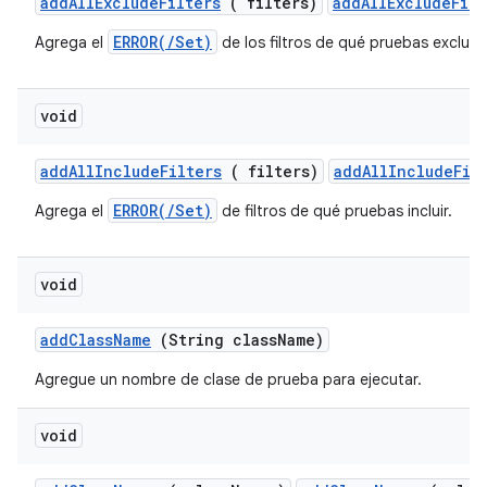
add
All
Exclude
Filters
( filters)
addAllExcludeFilt
ERROR(/Set)
Agrega el
de los filtros de qué pruebas excluir.
void
add
All
Include
Filters
( filters)
addAllIncludeFil
ERROR(/Set)
Agrega el
de filtros de qué pruebas incluir.
void
add
Class
Name
(String class
Name)
Agregue un nombre de clase de prueba para ejecutar.
void