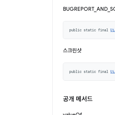
BUGREPORT
_
AND
_
S
public static final 
Ui
스크린샷
public static final 
Ui
공개 메서드
value
Of