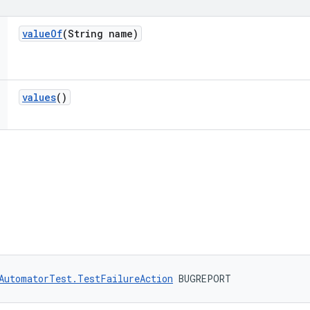
value
Of
(String name)
values
()
AutomatorTest.TestFailureAction
 BUGREPORT