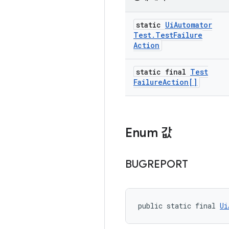
static
Ui
Automator
Test
.
Test
Failure
Action
static final
Test
Failure
Action[]
Enum 값
BUGREPORT
public static final 
Ui