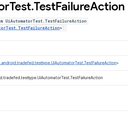
or
Test
.
Test
Failure
Action
um UiAutomatorTest.TestFailureAction
torTest.TestFailureAction
>
.android.tradefed.testtype.UiAutomatorTest.TestFailureAction
>
d.tradefed.testtype.UiAutomatorTest.TestFailureAction