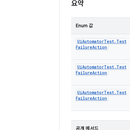
요약
Enum 값
Ui
Automator
Test
.
Test
Failure
Action
Ui
Automator
Test
.
Test
Failure
Action
Ui
Automator
Test
.
Test
Failure
Action
공개 메서드