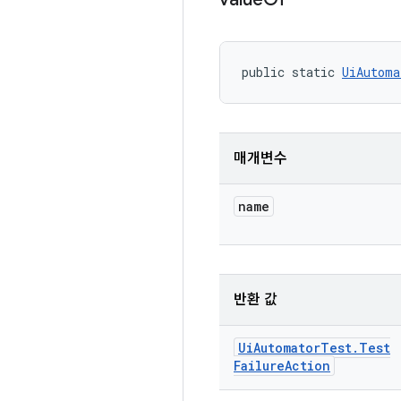
public static 
UiAutoma
매개변수
name
반환 값
Ui
Automator
Test
.
Test
Failure
Action