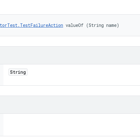
torTest.TestFailureAction
 valueOf (String name)
String