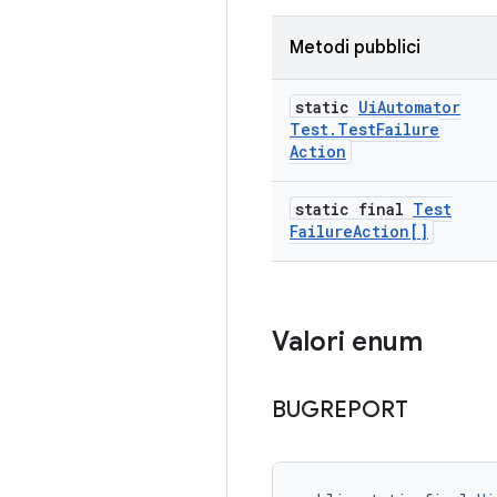
Metodi pubblici
static
Ui
Automator
Test
.
Test
Failure
Action
static final
Test
Failure
Action[]
Valori enum
BUGREPORT