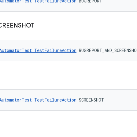
AutomatorTest.TestFailureAction
 BUGREPORT
CREENSHOT
AutomatorTest.TestFailureAction
 BUGREPORT_AND_SCREENSHO
AutomatorTest.TestFailureAction
 SCREENSHOT