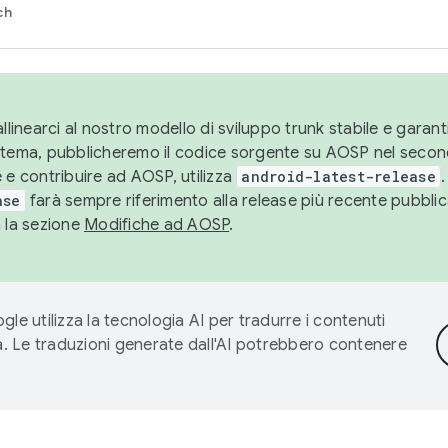
ch
llinearci al nostro modello di sviluppo trunk stabile e garantir
istema, pubblicheremo il codice sorgente su AOSP nel secon
 e contribuire ad AOSP, utilizza
android-latest-release
.
ase
farà sempre riferimento alla release più recente pubbli
a la sezione
Modifiche ad AOSP
.
gle utilizza la tecnologia AI per tradurre i contenuti
ta. Le traduzioni generate dall'AI potrebbero contenere