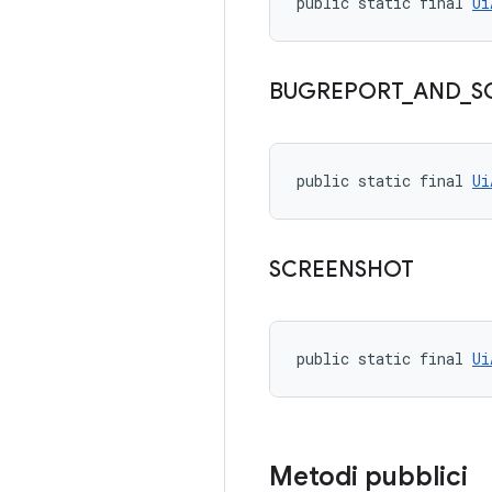
public static final 
Ui
BUGREPORT
_
AND
_
S
public static final 
Ui
SCREENSHOT
public static final 
Ui
Metodi pubblici