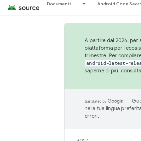
Documenti
Android Code Sear
A partire dal 2026, per a
piattaforma per l'ecos
trimestre. Per compilare
android-latest-rele
saperne di più, consult
Goo
nella tua lingua preferi
errori.
AOSP