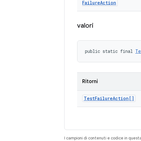
Failure
Action
valori
public static final 
Te
Ritorni
Test
Failure
Action[]
I campioni di contenuti e codice in quest