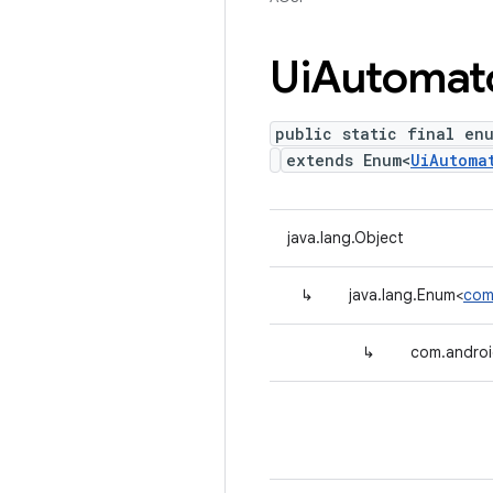
Ui
Automat
public static final en
extends Enum<
UiAutoma
java.lang.Object
↳
java.lang.Enum<
com
↳
com.androi