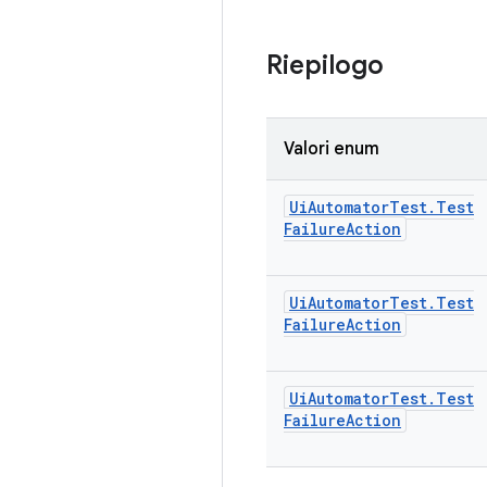
Riepilogo
Valori enum
Ui
Automator
Test
.
Test
Failure
Action
Ui
Automator
Test
.
Test
Failure
Action
Ui
Automator
Test
.
Test
Failure
Action