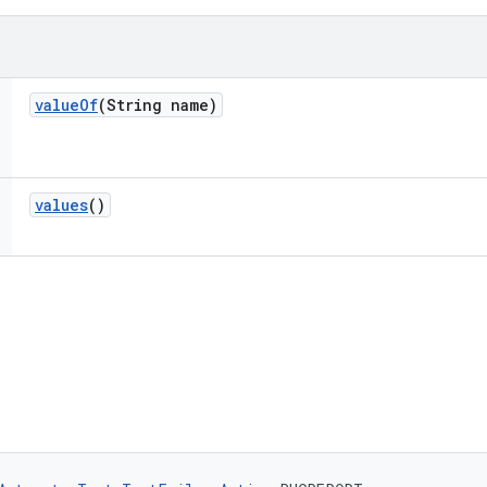
value
Of
(String name)
values
()