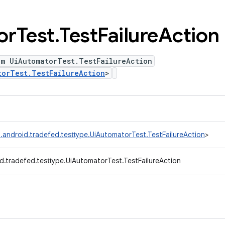
or
Test
.
Test
Failure
Action
um UiAutomatorTest.TestFailureAction
torTest.TestFailureAction
>
.android.tradefed.testtype.UiAutomatorTest.TestFailureAction
>
d.tradefed.testtype.UiAutomatorTest.TestFailureAction