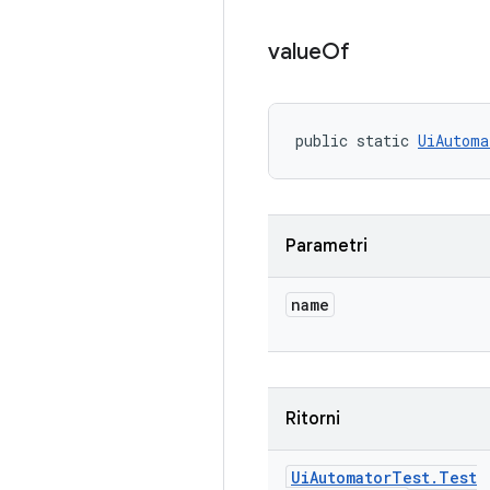
value
Of
public static 
UiAutoma
Parametri
name
Ritorni
Ui
Automator
Test
.
Test