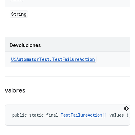
String
Devoluciones
Ui
Automator
Test
.
Test
Failure
Action
valores
public static final 
TestFailureAction[]
 values ()