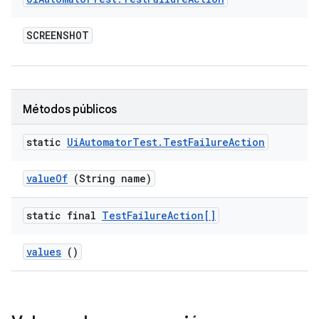
SCREENSHOT
Métodos públicos
static
Ui
Automator
Test
.
Test
Failure
Action
value
Of
(String name)
static final
Test
Failure
Action[]
values
()