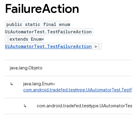
Failure
Action
public static final enum
UiAutomatorTest.TestFailureAction
extends Enum<
UiAutomatorTest.TestFailureAction
>
java.lang.Objeto
↳
java.lang.Enum<
com.android.tradefed.testtype.UiAutomatorTest.TestFai
↳
com.android.tradefed.testtype.UiAutomatorTest.T