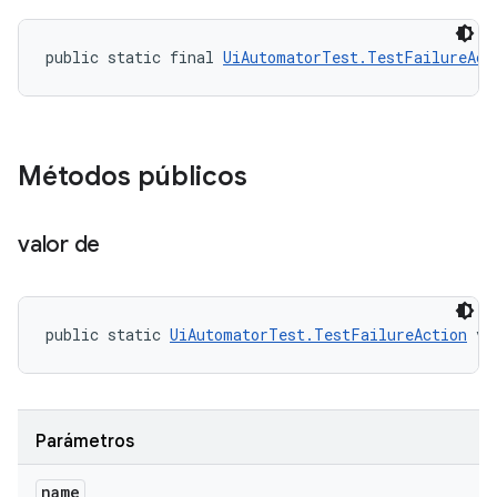
public static final 
UiAutomatorTest.TestFailureAct
Métodos públicos
valor de
public static 
UiAutomatorTest.TestFailureAction
 va
Parámetros
name