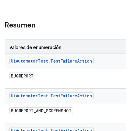
Resumen
Valores de enumeración
Ui
Automator
Test
.
Test
Failure
Action
BUGREPORT
Ui
Automator
Test
.
Test
Failure
Action
BUGREPORT
_
AND
_
SCREENSHOT
Ui
Automator
Test
.
Test
Failure
Action