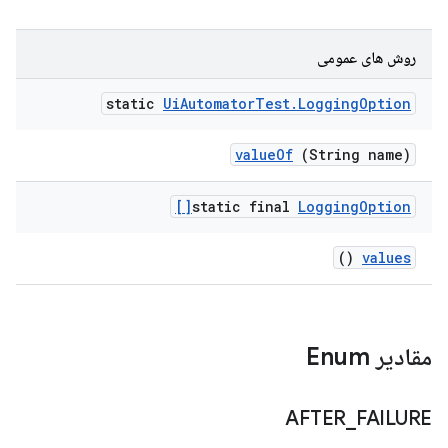
روش های عمومی
static
Ui
Automator
Test
.
Logging
Option
value
Of
(String name)
static final
Logging
Option[]
()
values
مقادیر Enum
AFTER
_
FAILURE