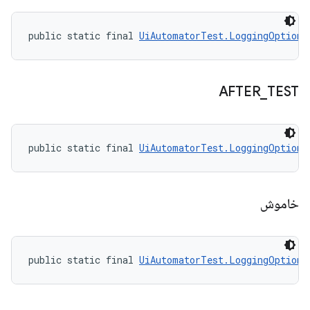
public static final 
UiAutomatorTest.LoggingOption
 
AFTER
_
TEST
public static final 
UiAutomatorTest.LoggingOption
 
خاموش
public static final 
UiAutomatorTest.LoggingOption
 