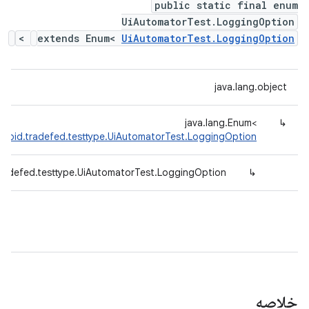
public static final enum
UiAutomatorTest.LoggingOption
>
extends Enum<
UiAutomatorTest.LoggingOption
java.lang.object
java.lang.Enum<
↳
droid.tradefed.testtype.UiAutomatorTest.LoggingOption
radefed.testtype.UiAutomatorTest.LoggingOption
↳
خلاصه