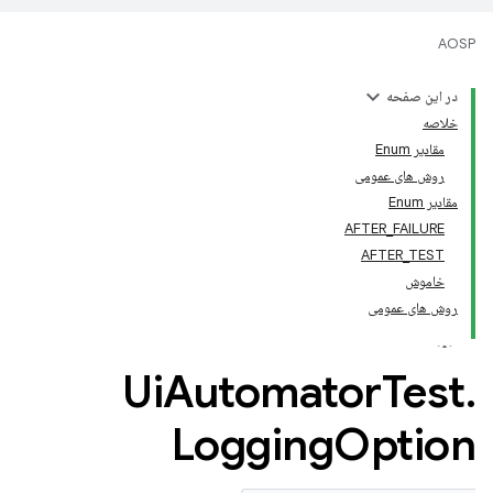
AOSP
در این صفحه
خلاصه
مقادیر Enum
روش های عمومی
مقادیر Enum
AFTER_FAILURE
AFTER_TEST
خاموش
روش های عمومی
Ui
Automator
Test
.
Logging
Option