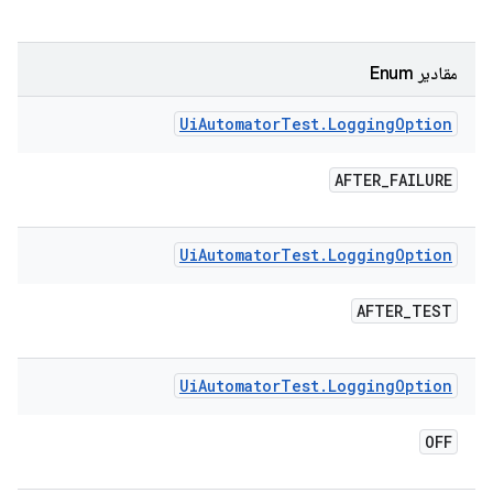
مقادیر Enum
Ui
Automator
Test
.
Logging
Option
AFTER
_
FAILURE
Ui
Automator
Test
.
Logging
Option
AFTER
_
TEST
Ui
Automator
Test
.
Logging
Option
OFF