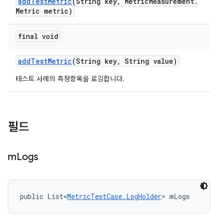
add
Test
Metric
(String key
,
Metric
Measurement
.
Metric metric)
final void
add
Test
Metric
(String key
,
String value)
테스트 사례의 측정항목을 로깅합니다.
필드
m
Logs
public List<
MetricTestCase.LogHolder
> mLogs