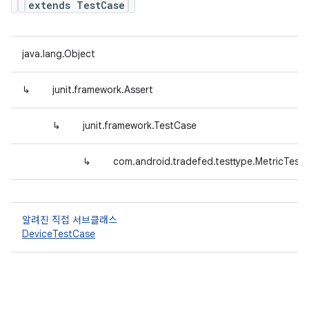
extends TestCase
java.lang.Object
↳
junit.framework.Assert
↳
junit.framework.TestCase
↳
com.android.tradefed.testtype.MetricTest
알려진 직접 서브클래스
DeviceTestCase