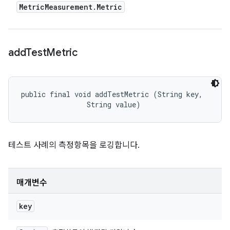
Metric
Measurement
.
Metric
add
Test
Metric
public final void addTestMetric (String key, 

                String value)
테스트 사례의 측정항목을 로깅합니다.
매개변수
key