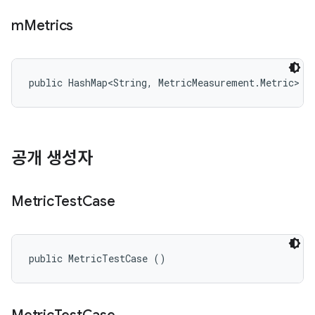
m
Metrics
public HashMap<String, MetricMeasurement.Metric> m
공개 생성자
Metric
Test
Case
public MetricTestCase ()