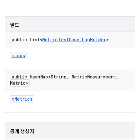
필드
public List<
Metric
Test
Case
.
Log
Holder
>
m
Logs
public Hash
Map<String
,
Metric
Measurement
.
Metric>
m
Metrics
공개 생성자