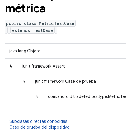
métrica
public class MetricTestCase
extends TestCase
java.lang.Objeto
↳
junit.framework.Assert
↳
junit.framework.Case de prueba
↳
com.android.tradefed.testtype.MetricTest
Subclases directas conocidas
Caso de prueba del dispositivo