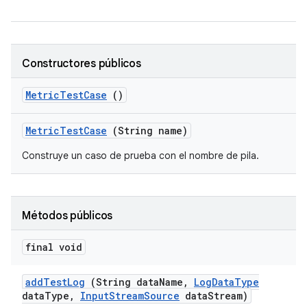
Constructores públicos
Metric
Test
Case
()
Metric
Test
Case
(String name)
Construye un caso de prueba con el nombre de pila.
Métodos públicos
final void
add
Test
Log
(String data
Name
,
Log
Data
Type
data
Type
,
Input
Stream
Source
data
Stream)