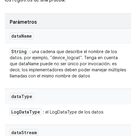
los registros de una prueba.
Parámetros
data
Name
String
: una cadena que describe el nombre de los
datos. por ejemplo, "device_logcat". Tenga en cuenta
que dataName puede no ser único por invocación. es
decir, los implementadores deben poder manejar múltiples
llamadas con el mismo nombre de datos
data
Type
Log
Data
Type
: el LogDataType de los datos
data
Stream