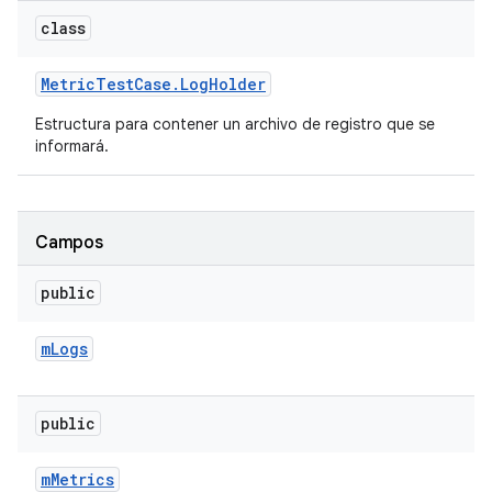
class
Metric
Test
Case
.
Log
Holder
Estructura para contener un archivo de registro que se
informará.
Campos
public
m
Logs
public
m
Metrics