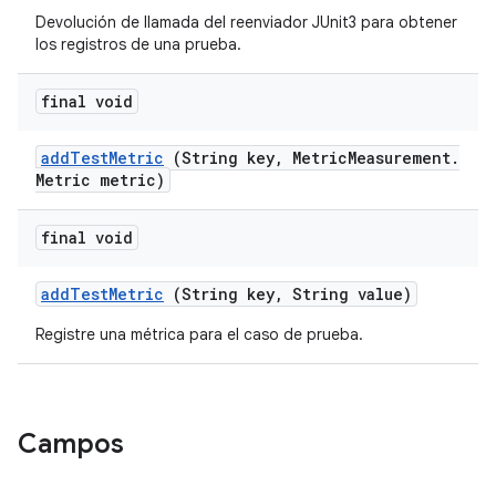
Devolución de llamada del reenviador JUnit3 para obtener
los registros de una prueba.
final void
add
Test
Metric
(String key
,
Metric
Measurement
.
Metric metric)
final void
add
Test
Metric
(String key
,
String value)
Registre una métrica para el caso de prueba.
Campos