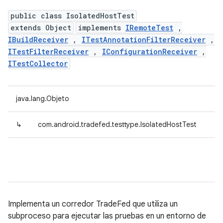
public class IsolatedHostTest
extends Object
implements
IRemoteTest
,
IBuildReceiver
,
ITestAnnotationFilterReceiver
,
ITestFilterReceiver
,
IConfigurationReceiver
,
ITestCollector
java.lang.Objeto
↳
com.android.tradefed.testtype.IsolatedHostTest
Implementa un corredor TradeFed que utiliza un
subproceso para ejecutar las pruebas en un entorno de