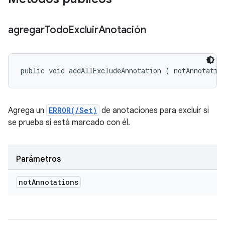
agregar
Todo
Excluir
Anotación
public void addAllExcludeAnnotation (
 notAnnotatio
Agrega un
ERROR(/Set)
de anotaciones para excluir si
se prueba si está marcado con él.
Parámetros
not
Annotations