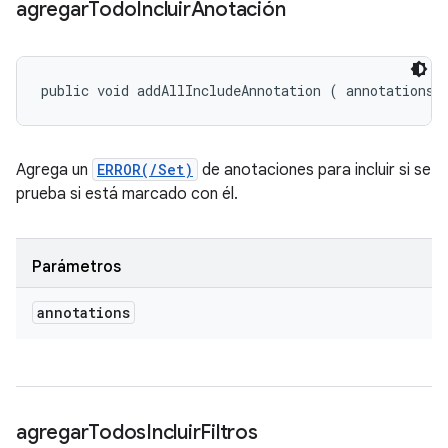
agregar
Todo
Incluir
Anotación
public void addAllIncludeAnnotation (
 annotations)
Agrega un
ERROR(/Set)
de anotaciones para incluir si se
prueba si está marcado con él.
Parámetros
annotations
agregar
Todos
Incluir
Filtros