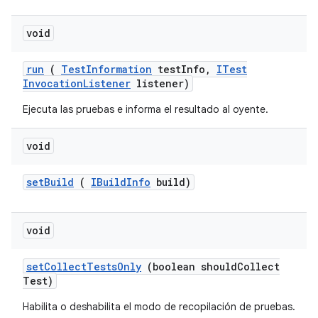
void
run
(
Test
Information
test
Info
,
ITest
Invocation
Listener
listener)
Ejecuta las pruebas e informa el resultado al oyente.
void
set
Build
(
IBuild
Info
build)
void
set
Collect
Tests
Only
(boolean should
Collect
Test)
Habilita o deshabilita el modo de recopilación de pruebas.