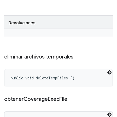
Devoluciones
eliminar archivos temporales
public void deleteTempFiles ()
obtener
Coverage
Exec
File