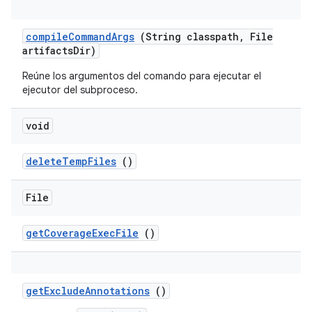
compile
Command
Args
(String classpath
,
File
artifacts
Dir)
Reúne los argumentos del comando para ejecutar el
ejecutor del subproceso.
void
delete
Temp
Files
()
File
get
Coverage
Exec
File
()
get
Exclude
Annotations
()