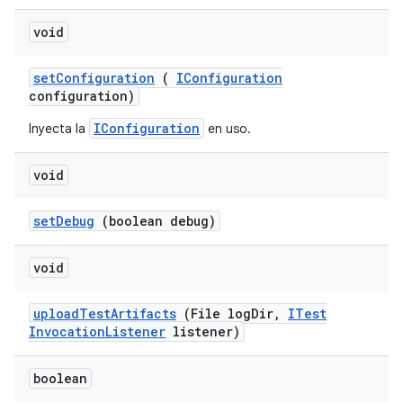
void
set
Configuration
(
IConfiguration
configuration)
IConfiguration
Inyecta la
en uso.
void
set
Debug
(boolean debug)
void
upload
Test
Artifacts
(File log
Dir
,
ITest
Invocation
Listener
listener)
boolean