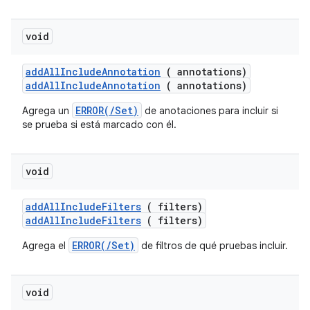
void
add
All
Include
Annotation
( annotations)
addAllIncludeAnnotation
( annotations)
ERROR(/Set)
Agrega un
de anotaciones para incluir si
se prueba si está marcado con él.
void
add
All
Include
Filters
( filters)
addAllIncludeFilters
( filters)
ERROR(/Set)
Agrega el
de filtros de qué pruebas incluir.
void