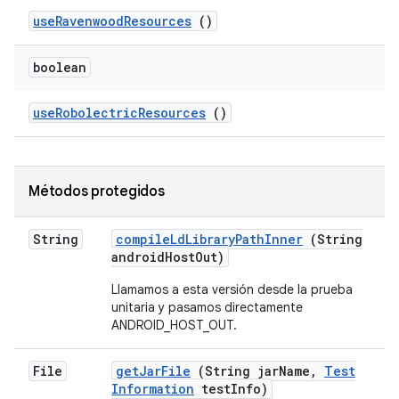
use
Ravenwood
Resources
()
boolean
use
Robolectric
Resources
()
Métodos protegidos
String
compile
Ld
Library
Path
Inner
(String
android
Host
Out)
Llamamos a esta versión desde la prueba
unitaria y pasamos directamente
ANDROID_HOST_OUT.
File
get
Jar
File
(String jar
Name
,
Test
Information
test
Info)