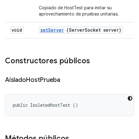
Copiado de HostTest para imitar su
aprovechamiento de pruebas unitarias.
void
set
Server
(Server
Socket server)
Constructores públicos
Aislado
Host
Prueba
public IsolatedHostTest ()
Métodos públicos