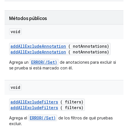
Métodos públicos
void
add
All
Exclude
Annotation
( not
Annotations)
addAllExcludeAnnotation
( notAnnotations)
ERROR(/Set)
Agrega un
de anotaciones para excluir si
se prueba si está marcado con él.
void
add
All
Exclude
Filters
( filters)
addAllExcludeFilters
( filters)
ERROR(/Set)
Agrega el
de los filtros de qué pruebas
excluir.