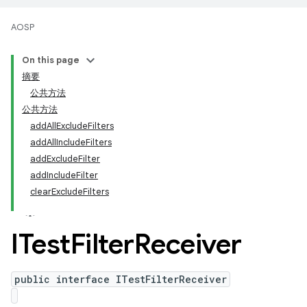
AOSP
On this page
摘要
公共方法
公共方法
addAllExcludeFilters
addAllIncludeFilters
addExcludeFilter
addIncludeFilter
clearExcludeFilters
ITest
Filter
Receiver
public interface ITestFilterReceiver