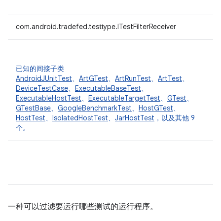
com.android.tradefed.testtype.ITestFilterReceiver
已知的间接子类
AndroidJUnitTest
、
ArtGTest
、
ArtRunTest
、
ArtTest
、
DeviceTestCase
、
ExecutableBaseTest
、
ExecutableHostTest
、
ExecutableTargetTest
、
GTest
、
GTestBase
、
GoogleBenchmarkTest
、
HostGTest
、
HostTest
、
IsolatedHostTest
、
JarHostTest
，以及其他 9
个。
一种可以过滤要运行哪些测试的运行程序。