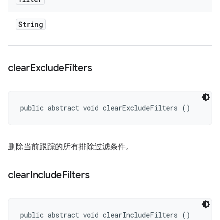
String
clear
Exclude
Filters
public abstract void clearExcludeFilters ()
删除当前跟踪的所有排除过滤条件。
clear
Include
Filters
public abstract void clearIncludeFilters ()