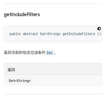
get
Include
Filters
public abstract Set<String> getIncludeFilters ()
返回当前的包含过滤条件
Set
。
返回
Set<String>