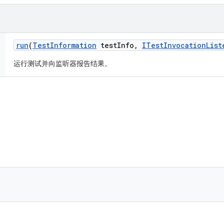
run
(
Test
Information
test
Info
,
ITest
Invocation
List
运行测试并向监听器报告结果。