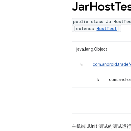
Jar
Host
Te
public class JarHostTe
extends
HostTest
java.lang.Object
↳
com.android.tradef
↳
com.androi
主机端 JUnit 测试的测