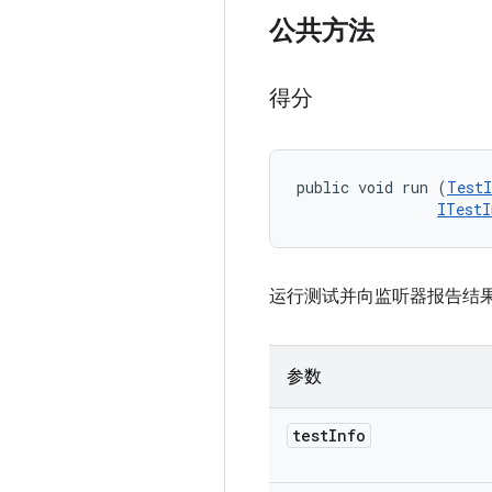
公共方法
得分
public void run (
TestI
ITestI
运行测试并向监听器报告结
参数
test
Info