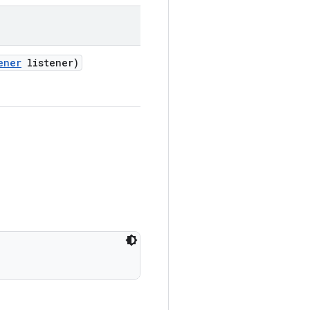
ener
listener)