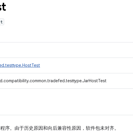
st
st
ed.testtype.HostTest
d.compatibility.common.tradefed.testtype.JarHostTest
试运行程序。由于历史原因和向后兼容性原因，软件包未对齐。