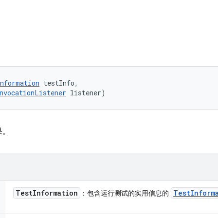
nformation
 testInfo, 

nvocationListener
 listener)
果。
Test
Information
Test
Inform
：包含运行测试的实用信息的