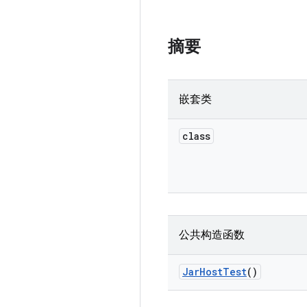
摘要
嵌套类
class
公共构造函数
Jar
Host
Test
()