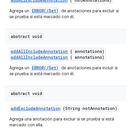
addAllExcludeAnnotation
( notAnnotations)
ERROR(/Set)
Agrega un
de anotaciones para excluir si
se prueba si está marcado con él.
abstract void
add
All
Include
Annotation
( annotations)
addAllIncludeAnnotation
( annotations)
ERROR(/Set)
Agrega un
de anotaciones para incluir si
se prueba si está marcado con él.
abstract void
add
Exclude
Annotation
(String not
Annotation)
Agrega una anotación para excluir si se prueba si está
marcado con ella.