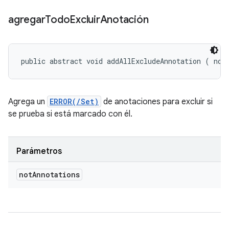
agregar
Todo
Excluir
Anotación
public abstract void addAllExcludeAnnotation (
 not
Agrega un
ERROR(/Set)
de anotaciones para excluir si
se prueba si está marcado con él.
Parámetros
not
Annotations