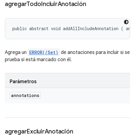
agregar
Todo
Incluir
Anotación
public abstract void addAllIncludeAnnotation (
 ann
Agrega un
ERROR(/Set)
de anotaciones para incluir si se
prueba si está marcado con él.
Parámetros
annotations
agregar
Excluir
Anotación