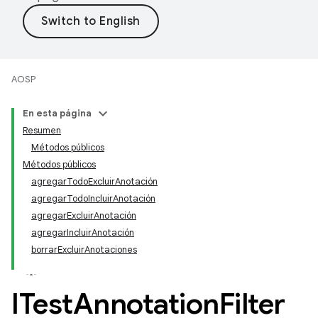
AOSP
En esta página
Resumen
Métodos públicos
Métodos públicos
agregarTodoExcluirAnotación
agregarTodoIncluirAnotación
agregarExcluirAnotación
agregarIncluirAnotación
borrarExcluirAnotaciones
ITest
Annotation
Filter