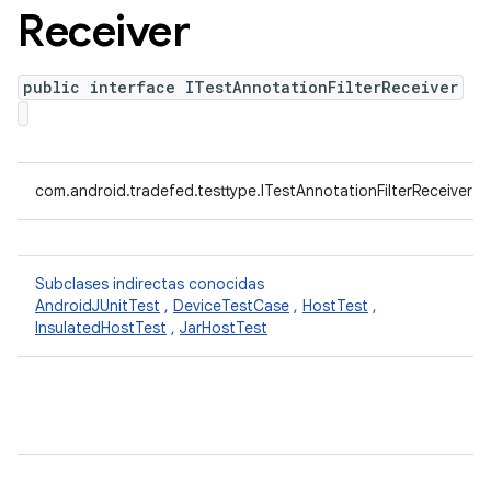
Receiver
public interface ITestAnnotationFilterReceiver
com.android.tradefed.testtype.ITestAnnotationFilterReceiver
Subclases indirectas conocidas
AndroidJUnitTest
,
DeviceTestCase
,
HostTest
,
InsulatedHostTest
,
JarHostTest