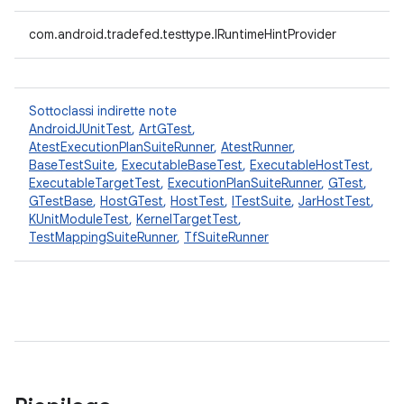
com.android.tradefed.testtype.IRuntimeHintProvider
Sottoclassi indirette note
AndroidJUnitTest
,
ArtGTest
,
AtestExecutionPlanSuiteRunner
,
AtestRunner
,
BaseTestSuite
,
ExecutableBaseTest
,
ExecutableHostTest
,
ExecutableTargetTest
,
ExecutionPlanSuiteRunner
,
GTest
,
GTestBase
,
HostGTest
,
HostTest
,
ITestSuite
,
JarHostTest
,
KUnitModuleTest
,
KernelTargetTest
,
TestMappingSuiteRunner
,
TfSuiteRunner