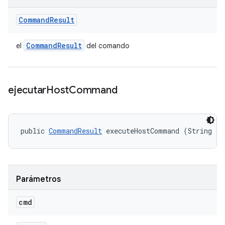
Command
Result
Command
Result
el
del comando
ejecutar
Host
Command
public 
CommandResult
 executeHostCommand (String cm
Parámetros
cmd