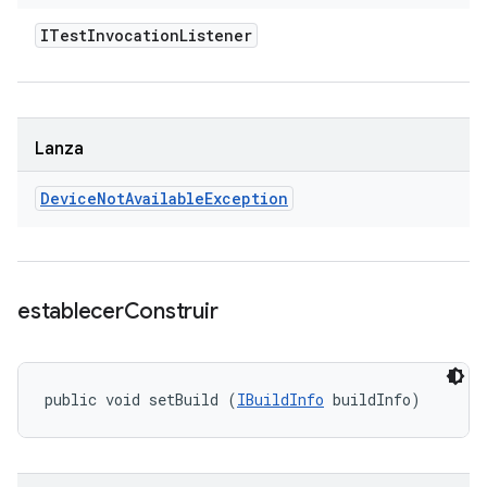
ITest
Invocation
Listener
Lanza
Device
Not
Available
Exception
establecer
Construir
public void setBuild (
IBuildInfo
 buildInfo)