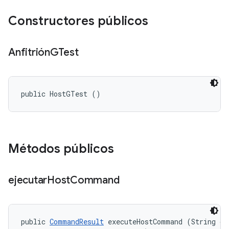
Constructores públicos
Anfitrión
GTest
public HostGTest ()
Métodos públicos
ejecutar
Host
Command
public 
CommandResult
 executeHostCommand (String cmd