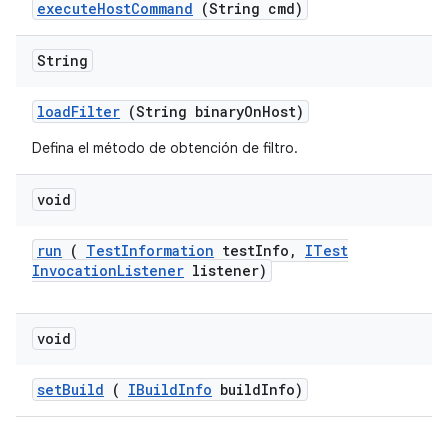
execute
Host
Command
(String cmd)
String
load
Filter
(String binary
On
Host)
Defina el método de obtención de filtro.
void
run
(
Test
Information
test
Info
,
ITest
Invocation
Listener
listener)
void
set
Build
(
IBuild
Info
build
Info)