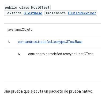
public class HostGTest
extends
GTestBase
implements
IBuildReceiver
java.lang.Objeto
↳
com.android.tradefed.testtype.GTestBase
↳
com.android.tradefed.testtype.HostGTest
Una prueba que ejecuta un paquete de prueba nativo.