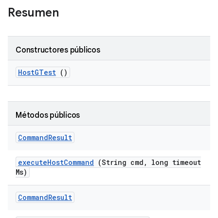
Resumen
Constructores públicos
Host
GTest
()
Métodos públicos
Command
Result
execute
Host
Command
(String cmd
,
long timeout
Ms)
Command
Result