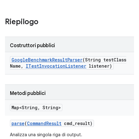
Riepilogo
Costruttori pubblici
Google
Benchmark
Result
Parser
(String test
Class
Name
,
ITest
Invocation
Listener
listener)
Metodi pubblici
Map<String
,
String>
parse
(
Command
Result
cmd
_
result)
Analizza una singola riga di output.