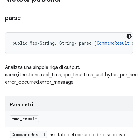
parse
public Map<String, String> parse (
CommandResult
 cm
Analizza una singola riga di output.
name,iterations,real_time,cpu_time,time_unit,bytes_per_se
error_occurred,error_message
Parametri
cmd
_
result
Command
Result
: risultato del comando del dispositivo