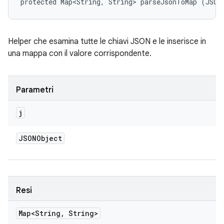
protected Map<String, String> parseJsonToMap (JSON
Helper che esamina tutte le chiavi JSON e le inserisce in
una mappa con il valore corrispondente.
Parametri
j
JSONObject
Resi
Map<String
,
String>