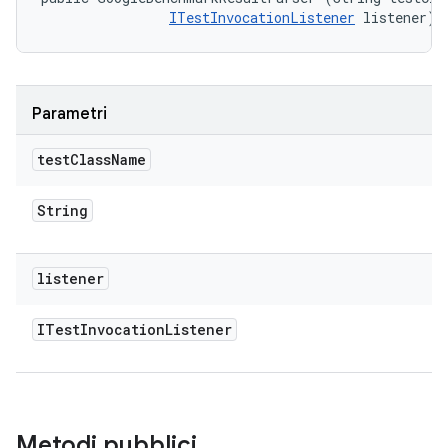
ITestInvocationListener
 listener)
Parametri
test
Class
Name
String
listener
ITest
Invocation
Listener
Metodi pubblici