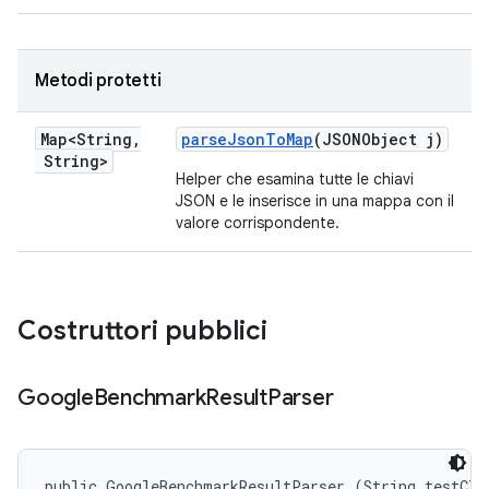
Metodi protetti
Map<String
,
parse
Json
To
Map
(JSONObject j)
String>
Helper che esamina tutte le chiavi
JSON e le inserisce in una mappa con il
valore corrispondente.
Costruttori pubblici
Google
Benchmark
Result
Parser
public GoogleBenchmarkResultParser (String testClas