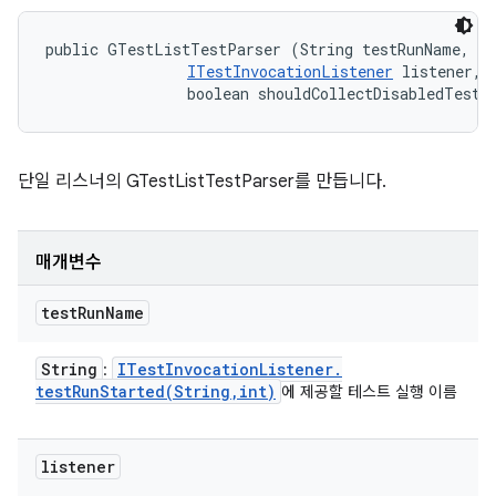
public GTestListTestParser (String testRunName, 

ITestInvocationListener
 listener, 

                boolean shouldCollectDisabledTest)
단일 리스너의 GTestListTestParser를 만듭니다.
매개변수
test
Run
Name
String
ITest
Invocation
Listener
.
:
testRunStarted(
String
,
int)
에 제공할 테스트 실행 이름
listener