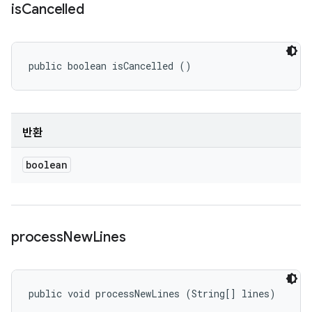
is
Cancelled
public boolean isCancelled ()
반환
boolean
process
New
Lines
public void processNewLines (String[] lines)