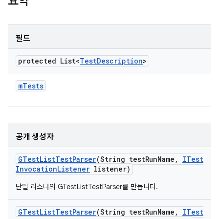
요약
필드
protected List<
Test
Description
>
m
Tests
공개 생성자
GTest
List
Test
Parser
(String test
Run
Name
,
ITest
Invocation
Listener
listener)
단일 리스너의 GTestListTestParser를 만듭니다.
GTest
List
Test
Parser
(String test
Run
Name
,
ITest