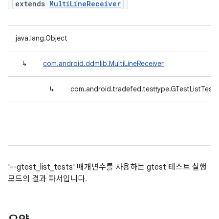
extends
MultiLineReceiver
java.lang.Object
↳
com.android.ddmlib.MultiLineReceiver
↳
com.android.tradefed.testtype.GTestListTestP
'--gtest_list_tests' 매개변수를 사용하는 gtest 테스트 실행
모드의 결과 파서입니다.