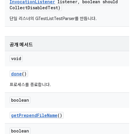
Invocation
Listener
listener
,
boolean should
Collect
Disabled
Test)
단일 리스너의 GTestListTestParser를 만듭니다.
공개 메서드
void
done
()
프로세스를 종료합니다.
boolean
get
Prepend
File
Name
()
boolean