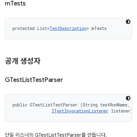
m
Tests
protected List<
TestDescription
> mTests
공개 생성자
GTest
List
Test
Parser
public GTestListTestParser (String testRunName, 

ITestInvocationListener
 listener)
단일 리스너의 GTestListTestParser를 만듭니다.