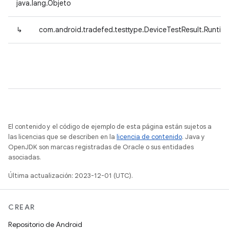
java.lang.Objeto
↳
com.android.tradefed.testtype.DeviceTestResult.Runtim
El contenido y el código de ejemplo de esta página están sujetos a
las licencias que se describen en la
licencia de contenido
. Java y
OpenJDK son marcas registradas de Oracle o sus entidades
asociadas.
Última actualización: 2023-12-01 (UTC).
CREAR
Repositorio de Android