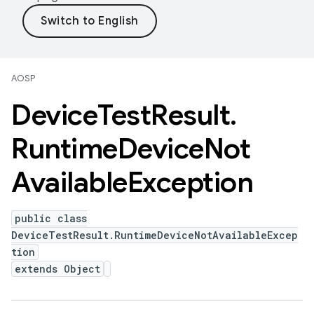
AOSP
Device
Test
Result
.
Runtime
Device
Not
Available
Exception
public class
DeviceTestResult.RuntimeDeviceNotAvailableExcep
tion
extends Object