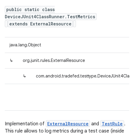
public static class
DeviceJUnit4ClassRunner.TestMetrics
extends ExternalResource
java.lang.Object
↳
org.junit.rules.ExternalResource
↳
com.android.tradefed.testtype.DeviceJUnit4Class
Implementation of
ExternalResource
and
TestRule
.
This rule allows to log metrics during a test case (inside