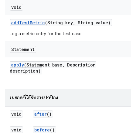
void
add
Test
Metric
(String key
,
String value)
Log a metric entry for the test case.
Statement
apply
(Statement base
,
Description
description)
เมธอดที่ได้รับการปกป้อง
void
after
()
void
before
()