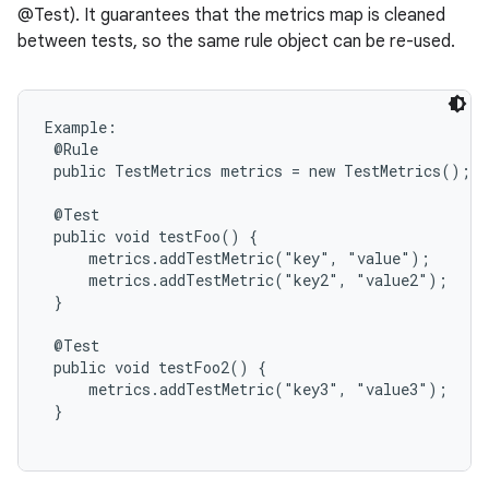
@Test). It guarantees that the metrics map is cleaned
between tests, so the same rule object can be re-used.
Example:

 @Rule

 public TestMetrics metrics = new TestMetrics();

 @Test

 public void testFoo() {

     metrics.addTestMetric("key", "value");

     metrics.addTestMetric("key2", "value2");

 }

 @Test

 public void testFoo2() {

     metrics.addTestMetric("key3", "value3");

 }
