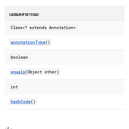
เมธอดสาธารณะ
Class<? extends Annotation>
annotation
Type
()
boolean
equals
(Object other)
int
hash
Code
()