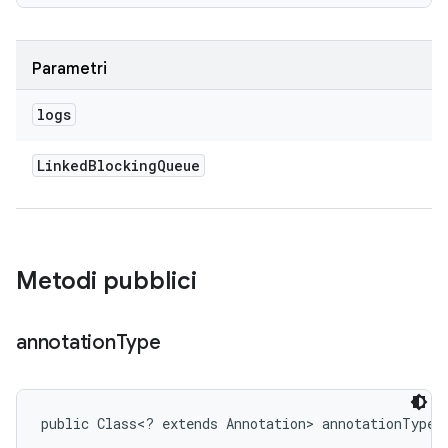
Parametri
logs
Linked
Blocking
Queue
Metodi pubblici
annotation
Type
public Class<? extends Annotation> annotationType 