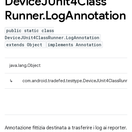
Device
JUnit4Class
Runner
.
Log
Annotation
public static class
DeviceJUnit4ClassRunner.LogAnnotation
extends Object
implements Annotation
java.lang.Object
↳
com.android.tradefed.testtype.DeviceJUnit4ClassRunne
Annotazione fittizia destinata a trasferire i log ai reporter.