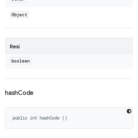
Object
Resi
boolean
hash
Code
public int hashCode ()