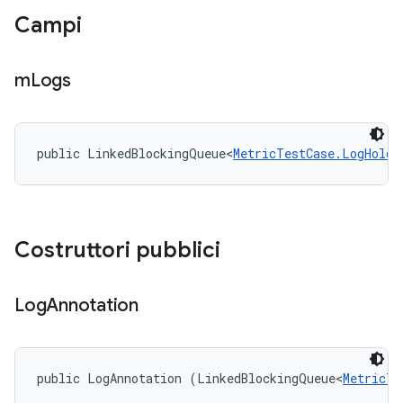
Campi
m
Logs
public LinkedBlockingQueue<
MetricTestCase.LogHolde
Costruttori pubblici
Log
Annotation
public LogAnnotation (LinkedBlockingQueue<
MetricTe