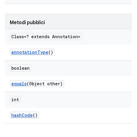
Metodi pubblici
Class<? extends Annotation>
annotation
Type
()
boolean
equals
(Object other)
int
hash
Code
()