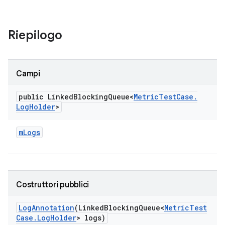
Riepilogo
Campi
public Linked
Blocking
Queue<
Metric
Test
Case
.
Log
Holder
>
m
Logs
Costruttori pubblici
Log
Annotation
(Linked
Blocking
Queue<
Metric
Test
Case
.
Log
Holder
> logs)