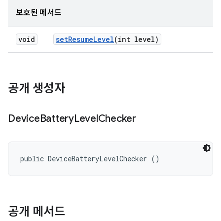
보호된 메서드
void
set
Resume
Level
(int level)
공개 생성자
Device
Battery
Level
Checker
public DeviceBatteryLevelChecker ()
공개 메서드