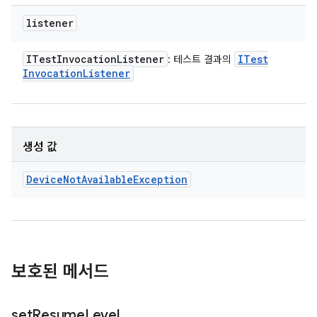
listener
ITest
Invocation
Listener
ITest
: 테스트 결과의
Invocation
Listener
생성 값
Device
Not
Available
Exception
보호된 메서드
set
Resume
Level