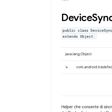
Device
Syn
public class DeviceSyn
extends Object
java.lang.Object
↳
com.android.tradefed
Helper che consente di sincr