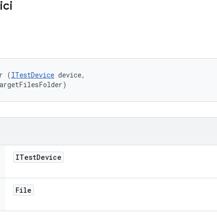
ici
r (
ITestDevice
 device, 

targetFilesFolder)
ITest
Device
File