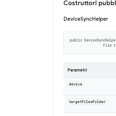
Costruttori pubbl
Device
Sync
Helper
public DeviceSyncHelpe
                File 
Parametri
device
target
Files
Folder