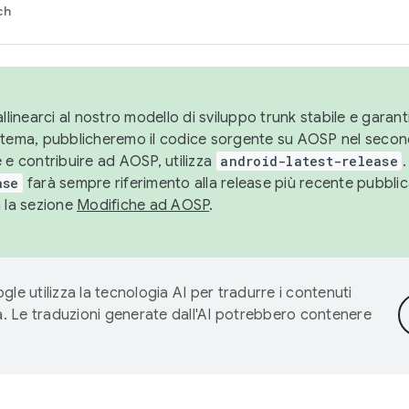
ch
llinearci al nostro modello di sviluppo trunk stabile e garantir
istema, pubblicheremo il codice sorgente su AOSP nel secon
 e contribuire ad AOSP, utilizza
android-latest-release
.
ase
farà sempre riferimento alla release più recente pubbli
a la sezione
Modifiche ad AOSP
.
gle utilizza la tecnologia AI per tradurre i contenuti
ta. Le traduzioni generate dall'AI potrebbero contenere