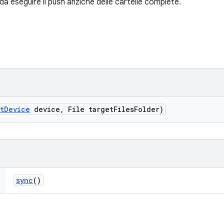
le da eseguire il push anziché delle cartelle complete.
t
Device
device
,
File target
Files
Folder)
sync
()