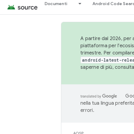
Documenti
Android Code Sear
A partire dal 2026, per a
piattaforma per l'ecos
trimestre. Per compilare
android-latest-rele
saperne di più, consult
Goo
nella tua lingua preferi
errori.
AOSP