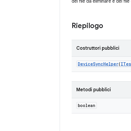
dei file da eliminare e dei fi
Riepilogo
Costruttori pubblici
Device
Sync
Helper
(
ITes
Metodi pubblici
boolean