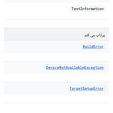
Test
Information
پرتاب می کند
Build
Error
Device
Not
Available
Exception
Target
Setup
Error