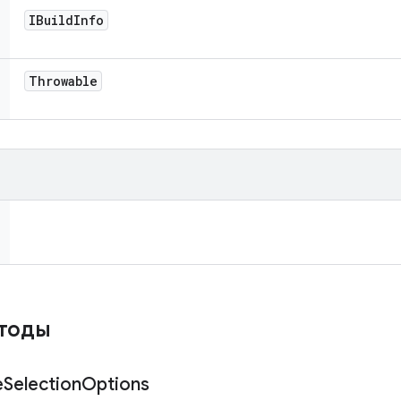
IBuild
Info
Throwable
етоды
e
Selection
Options