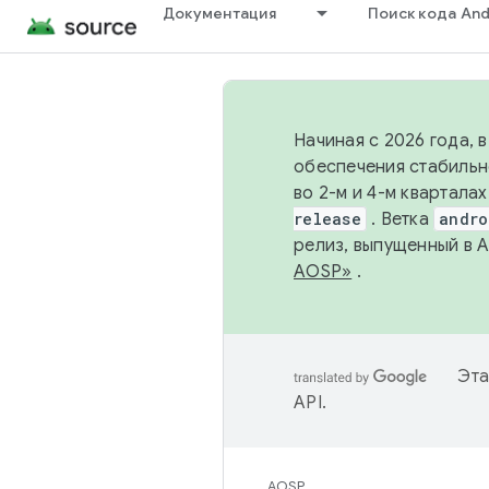
Документация
Поиск кода And
Начиная с 2026 года, 
обеспечения стабильн
во 2-м и 4-м квартала
release
. Ветка
andro
релиз, выпущенный в 
AOSP»
.
Эта
API
.
AOSP