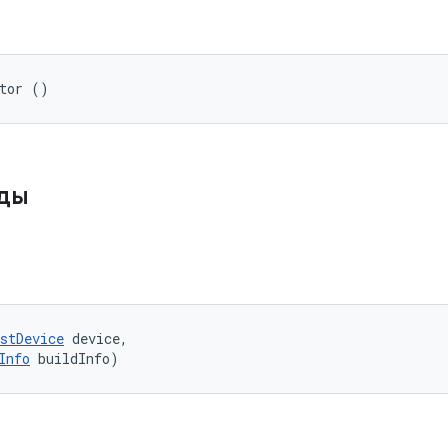
ator ()
оды
stDevice
 device, 

Info
 buildInfo)