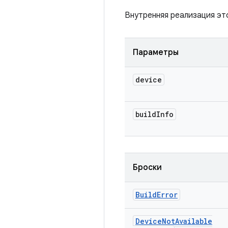
Внутренняя реализация эт
Параметры
device
build
Info
Броски
Build
Error
Device
Not
Available