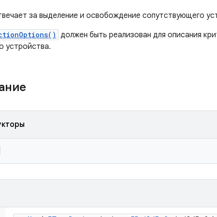
твечает за выделение и освобождение сопутствующего ус
ctionOptions()
должен быть реализован для описания кри
о устройства.
жание
укторы