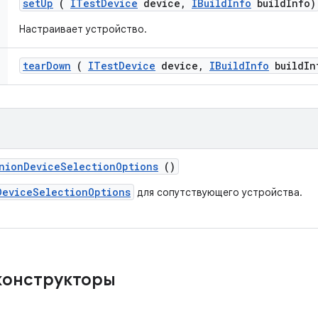
set
Up
(
ITest
Device
device
,
IBuild
Info
build
Info)
Настраивает устройство.
tear
Down
(
ITest
Device
device
,
IBuild
Info
build
In
nion
Device
Selection
Options
()
DeviceSelectionOptions
для сопутствующего устройства.
конструкторы