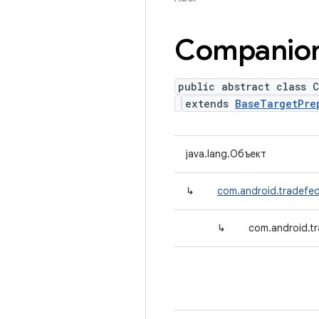
Companio
public abstract class 
extends
BaseTargetPre
java.lang.Объект
↳
com.android.tradefed
↳
com.android.t