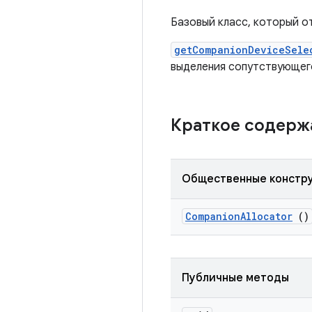
Базовый класс, который о
getCompanionDeviceSele
выделения сопутствующег
Краткое содер
Общественные констр
Companion
Allocator
()
Публичные методы