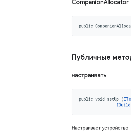
Companion
Allocator
public CompanionAlloc
Публичные мет
настраивать
public void setUp (
ITe
IBuild
Настраивает устройство.