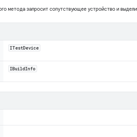
ого метода запросит сопутствующее устройство и выдели
ITest
Device
IBuild
Info