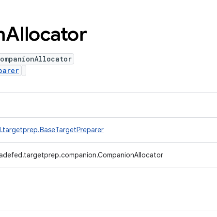
n
Allocator
CompanionAllocator
parer
.targetprep.BaseTargetPreparer
radefed.targetprep.companion.CompanionAllocator