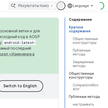
/
Содержание
Краткое
основной ветки и для
содержание
исходный код в AOSP
Общественные
ку
android-latest-
конструкторы
 самый последний
Публичные
здел «Изменения в
методы
Защищенные
методы
Общественные
конструкторы
CompanionAlloc
ator
Публичные методы
настраивать