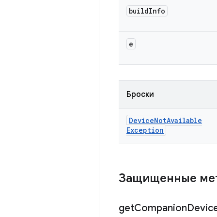
build
Info
e
Броски
Device
Not
Available
Exception
Защищенные м
get
Companion
Devic