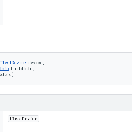
ITestDevice
 device, 

Info
 buildInfo, 

ble e)
ITest
Device