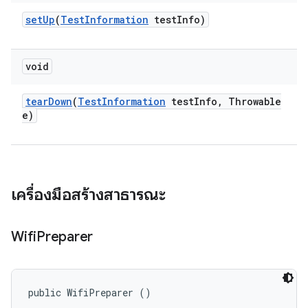
set
Up
(
Test
Information
test
Info)
void
tear
Down
(
Test
Information
test
Info
,
Throwable
e)
เครื่องมือสร้างสาธารณะ
Wifi
Preparer
public WifiPreparer ()