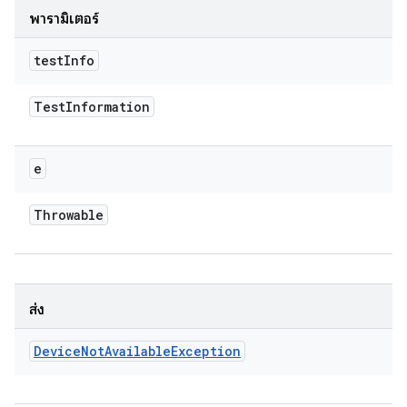
พารามิเตอร์
test
Info
Test
Information
e
Throwable
ส่ง
Device
Not
Available
Exception