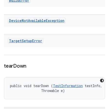
Build
Error
Device
Not
Available
Exception
Target
Setup
Error
tear
Down
public void tearDown (
TestInformation
 testInfo, 

                Throwable e)