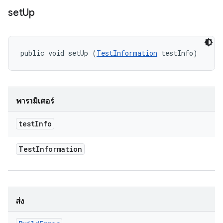
set
Up
public void setUp (
TestInformation
 testInfo)
พารามิเตอร์
test
Info
Test
Information
ส่ง