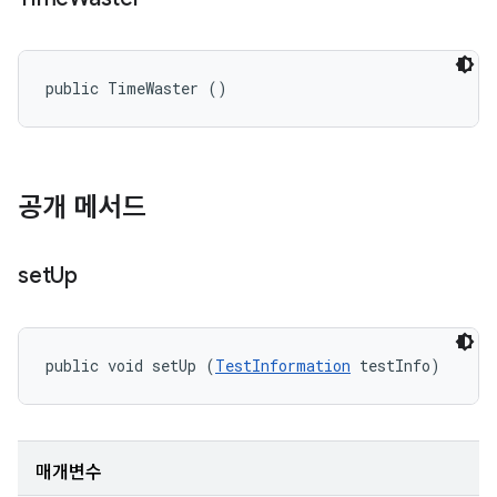
public TimeWaster ()
공개 메서드
set
Up
public void setUp (
TestInformation
 testInfo)
매개변수