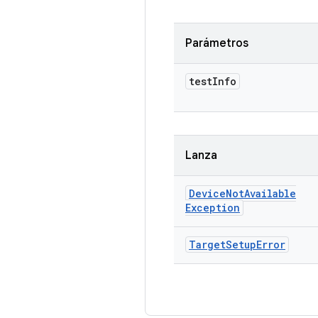
Parámetros
test
Info
Lanza
Device
Not
Available
Exception
Target
Setup
Error