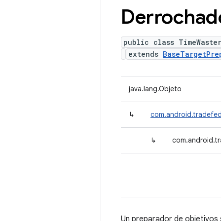
Derrochad
public class TimeWaste
extends
BaseTargetPre
java.lang.Objeto
↳
com.android.tradefed
↳
com.android.t
Un preparador de objetivos s