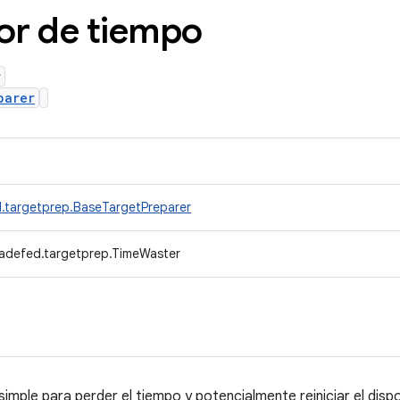
or de tiempo
r
parer
.targetprep.BaseTargetPreparer
radefed.targetprep.TimeWaster
imple para perder el tiempo y potencialmente reiniciar el dispo