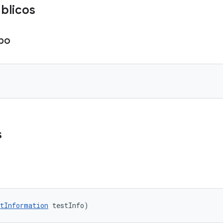
blicos
po
s
tInformation
 testInfo)