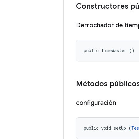
Constructores pú
Derrochador de tiem
public TimeWaster ()
Métodos público
configuración
public void setUp (
Tes