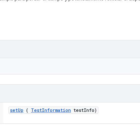
set
Up
(
Test
Information
test
Info)