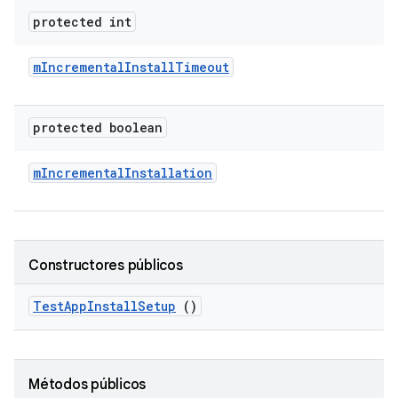
protected int
m
Incremental
Install
Timeout
protected boolean
m
Incremental
Installation
Constructores públicos
Test
App
Install
Setup
()
Métodos públicos