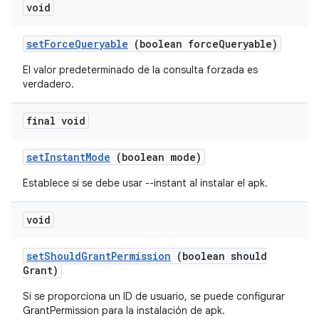
void
set
Force
Queryable
(boolean force
Queryable)
El valor predeterminado de la consulta forzada es
verdadero.
final void
set
Instant
Mode
(boolean mode)
Establece si se debe usar --instant al instalar el apk.
void
set
Should
Grant
Permission
(boolean should
Grant)
Si se proporciona un ID de usuario, se puede configurar
GrantPermission para la instalación de apk.