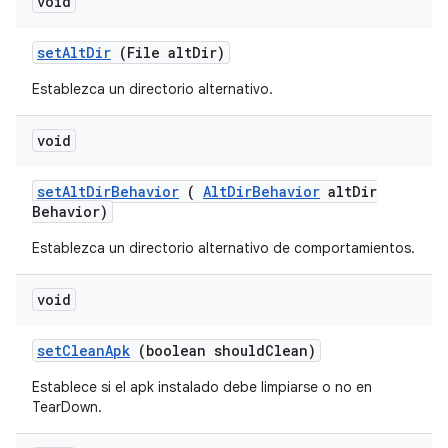
void
set
Alt
Dir
(File alt
Dir)
Establezca un directorio alternativo.
void
set
Alt
Dir
Behavior
(
Alt
Dir
Behavior
alt
Dir
Behavior)
Establezca un directorio alternativo de comportamientos.
void
set
Clean
Apk
(boolean should
Clean)
Establece si el apk instalado debe limpiarse o no en
TearDown.