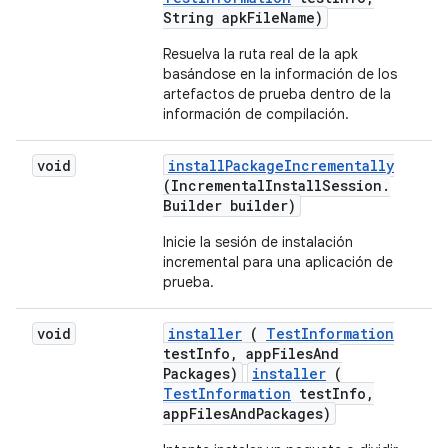
String apk
File
Name)
Resuelva la ruta real de la apk
basándose en la información de los
artefactos de prueba dentro de la
información de compilación.
void
install
Package
Incrementally
(Incremental
Install
Session
.
Builder builder)
Inicie la sesión de instalación
incremental para una aplicación de
prueba.
void
installer
(
Test
Information
test
Info
,
app
Files
And
Packages)
installer
(
TestInformation
testInfo,
appFilesAndPackages)