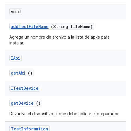
void
add
Test
File
Name
(String file
Name)
Agrega un nombre de archivo a la lista de apks para
instalar.
IAbi
get
Abi
()
ITest
Device
get
Device
()
Devuelve el dispositivo al que debe aplicar el preparador.
Test
Information