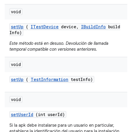
void
set
Up
(
ITest
Device
device
,
IBuild
Info
build
Info)
Este método está en desuso. Devolución de llamada
temporal compatible con versiones anteriores.
void
set
Up
(
Test
Information
test
Info)
void
set
User
Id
(int user
Id)
Si la apk debe instalarse para un usuario en particular,
establece la identificación del usuario para la instalación.