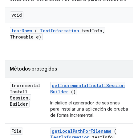
void
tear
Down
(
Test
Information
test
Info
,
Throwable e)
Métodos protegidos
Incremental
get
Incremental
Install
Session
Install
Builder
()
Session
.
Inicialice el generador de sesiones
Builder
para instalar una aplicación de prueba
de forma incremental.
File
get
Local
Path
For
Filename
(
Test
Information
test
Info
,