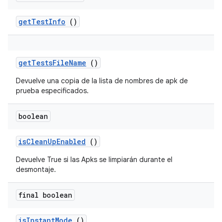
get
Test
Info
()
get
Tests
File
Name
()
Devuelve una copia de la lista de nombres de apk de
prueba especificados.
boolean
is
Clean
Up
Enabled
()
Devuelve True si las Apks se limpiarán durante el
desmontaje.
final boolean
is
Instant
Mode
()