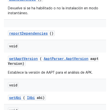
Devuelve si se ha habilitado o no la instalación en modo
instantáneo.
report
Dependencies
()
void
set
Aapt
Version
(
Aapt
Parser
.
Aapt
Version
aapt
Version)
Establece la versión de AAPT para el análisis de APK.
void
set
Abi
(
IAbi
abi)