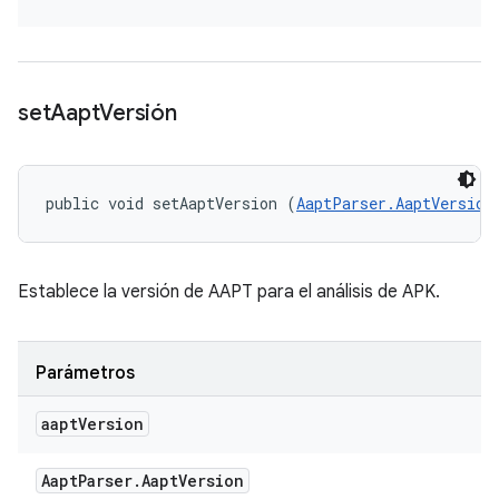
set
Aapt
Versión
public void setAaptVersion (
AaptParser.AaptVersion
Establece la versión de AAPT para el análisis de APK.
Parámetros
aapt
Version
Aapt
Parser
.
Aapt
Version