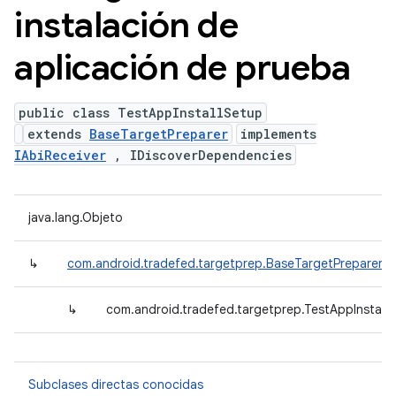
instalación de
aplicación de prueba
public class TestAppInstallSetup
extends
BaseTargetPreparer
implements
IAbiReceiver
, IDiscoverDependencies
java.lang.Objeto
↳
com.android.tradefed.targetprep.BaseTargetPreparer
↳
com.android.tradefed.targetprep.TestAppInstall
Subclases directas conocidas