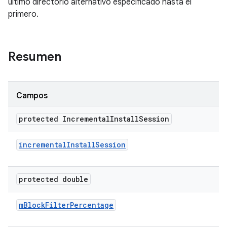
último directorio alternativo especificado hasta el
primero.
Resumen
Campos
protected Incremental
Install
Session
incremental
Install
Session
protected double
m
Block
Filter
Percentage