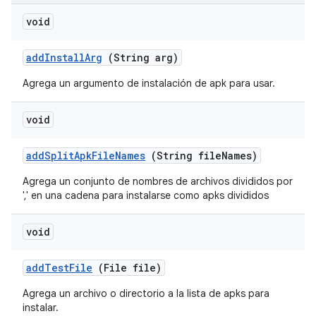
void
add
Install
Arg
(String arg)
Agrega un argumento de instalación de apk para usar.
void
add
Split
Apk
File
Names
(String file
Names)
Agrega un conjunto de nombres de archivos divididos por
',' en una cadena para instalarse como apks divididos
void
add
Test
File
(File file)
Agrega un archivo o directorio a la lista de apks para
instalar.