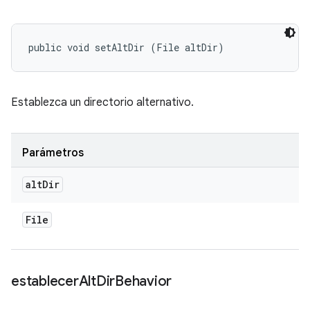
public void setAltDir (File altDir)
Establezca un directorio alternativo.
Parámetros
alt
Dir
File
establecer
Alt
Dir
Behavior