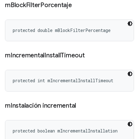
m
Block
Filter
Porcentaje
protected double mBlockFilterPercentage
m
Incremental
Install
Timeout
protected int mIncrementalInstallTimeout
m
Instalación incremental
protected boolean mIncrementalInstallation