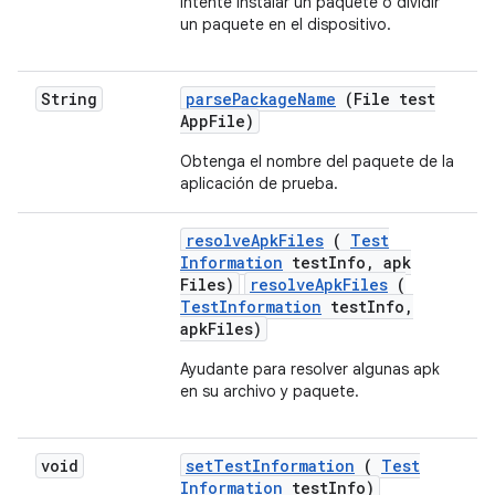
Intente instalar un paquete o dividir
un paquete en el dispositivo.
String
parse
Package
Name
(File test
App
File)
Obtenga el nombre del paquete de la
aplicación de prueba.
resolve
Apk
Files
(
Test
Information
test
Info
,
apk
Files)
resolveApkFiles
(
TestInformation
testInfo,
apkFiles)
Ayudante para resolver algunas apk
en su archivo y paquete.
void
set
Test
Information
(
Test
Information
test
Info)