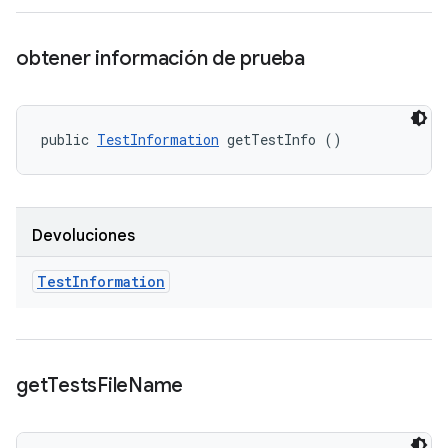
obtener información de prueba
public 
TestInformation
 getTestInfo ()
Devoluciones
Test
Information
get
Tests
File
Name