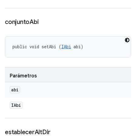
conjunto
Abi
public void setAbi (
IAbi
 abi)
Parámetros
abi
IAbi
establecer
Alt
Dir