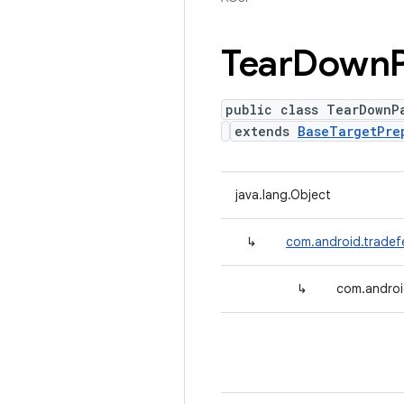
Tear
Down
public class TearDownP
extends
BaseTargetPre
java.lang.Object
↳
com.android.tradef
↳
com.androi