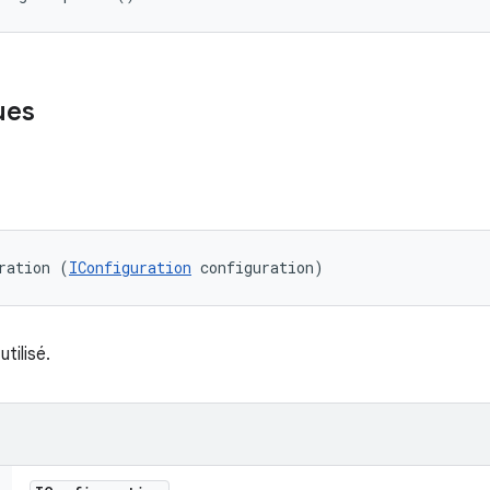
ues
ration (
IConfiguration
 configuration)
utilisé.