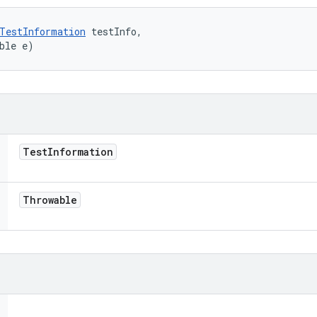
TestInformation
 testInfo, 

ble e)
Test
Information
Throwable