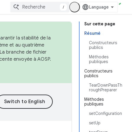
/
Sur cette page
Résumé
antir la stabilité de la
Constructeurs
ème et au quatrième
publics
 La branche de fichier
Méthodes
récente envoyée à AOSP.
publiques
Constructeurs
publics
TearDownPassTh
roughPreparer
Méthodes
publiques
setConfiguration
setUp