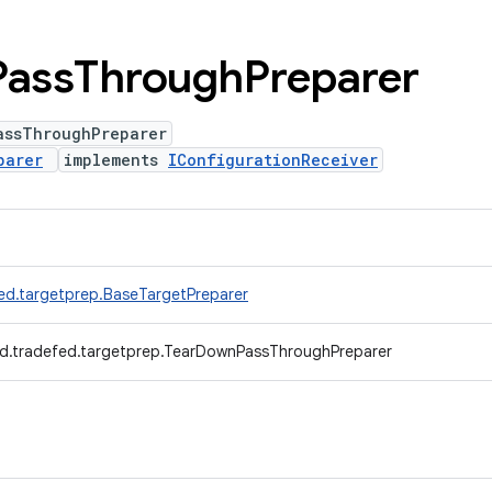
Pass
Through
Preparer
assThroughPreparer
parer
implements
IConfigurationReceiver
ed.targetprep.BaseTargetPreparer
d.tradefed.targetprep.TearDownPassThroughPreparer