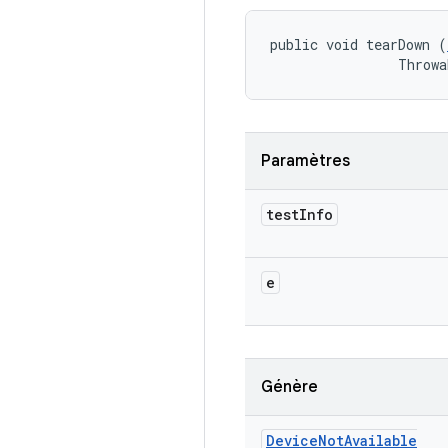
public void tearDown (
                Throwa
Paramètres
test
Info
e
Génère
Device
Not
Available