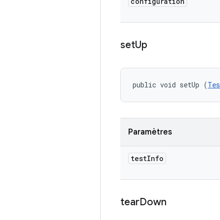
configuration
set
Up
public void setUp (
Tes
Paramètres
test
Info
tear
Down