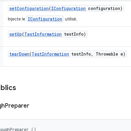
set
Configuration
(
IConfiguration
configuration)
IConfiguration
Injecte le
utilisé.
set
Up
(
Test
Information
test
Info)
tear
Down
(
Test
Information
test
Info
,
Throwable e)
blics
gh
Preparer
roughPreparer ()