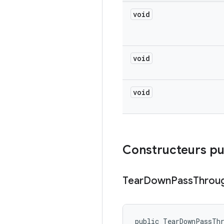
void
void
void
Constructeurs pu
Tear
Down
Pass
Throu
public TearDownPassTh