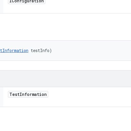
IConfiguration
tInformation
 testInfo)
Test
Information