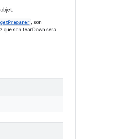
objet.
getPreparer
, son
rez que son tearDown sera