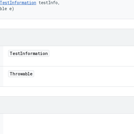
TestInformation
 testInfo, 

ble e)
Test
Information
Throwable