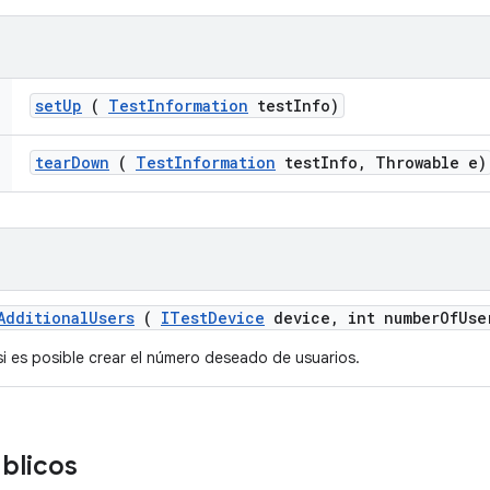
set
Up
(
Test
Information
test
Info)
tear
Down
(
Test
Information
test
Info
,
Throwable e)
Additional
Users
(
ITest
Device
device
,
int number
Of
Use
 es posible crear el número deseado de usuarios.
úblicos