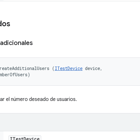
dos
adicionales
reateAdditionalUsers (
ITestDevice
 device, 

mberOfUsers)
ar el número deseado de usuarios.
ITest
Device