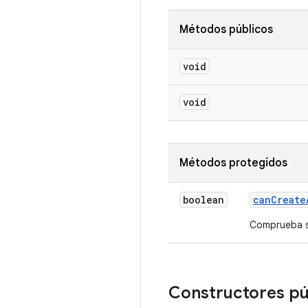
Métodos públicos
void
void
Métodos protegidos
boolean
can
Create
Comprueba si
Constructores p