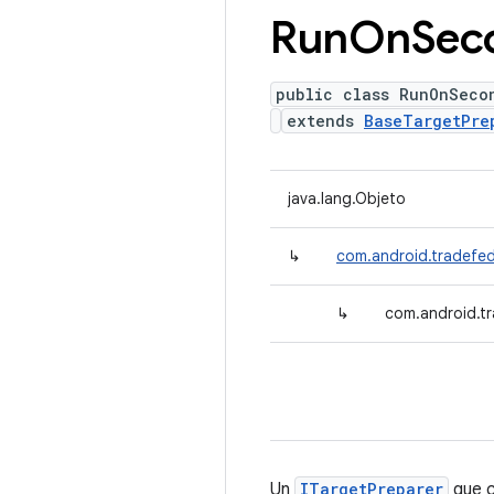
Run
On
Sec
public class RunOnSeco
extends
BaseTargetPre
java.lang.Objeto
↳
com.android.tradefed
↳
com.android.t
Un
ITargetPreparer
que c