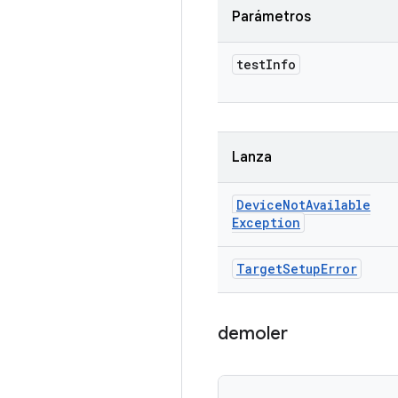
Parámetros
test
Info
Lanza
Device
Not
Available
Exception
Target
Setup
Error
demoler