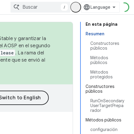
/
En esta página
Resumen
table y garantizar la
Constructores
 el AOSP en el segundo
públicos
elease
. La rama del
Métodos
ente que se envió al
públicos
Métodos
protegidos
Constructores
públicos
RunOnSecondary
UserTargetPrepa
rador
Métodos públicos
configuración