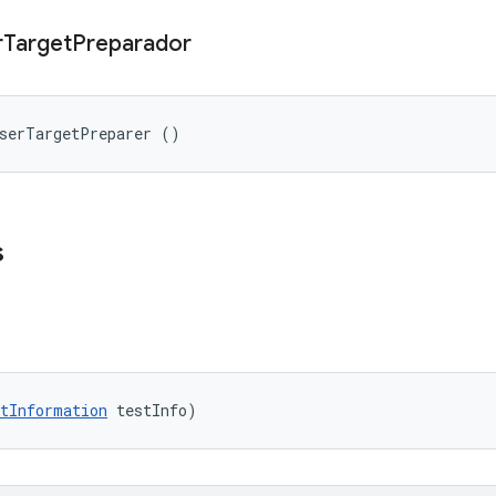
r
Target
Preparador
UserTargetPreparer ()
s
tInformation
 testInfo)