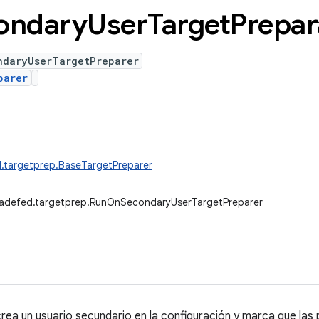
ondary
User
Target
Prepar
ndaryUserTargetPreparer
parer
.targetprep.BaseTargetPreparer
radefed.targetprep.RunOnSecondaryUserTargetPreparer
rea un usuario secundario en la configuración y marca que las