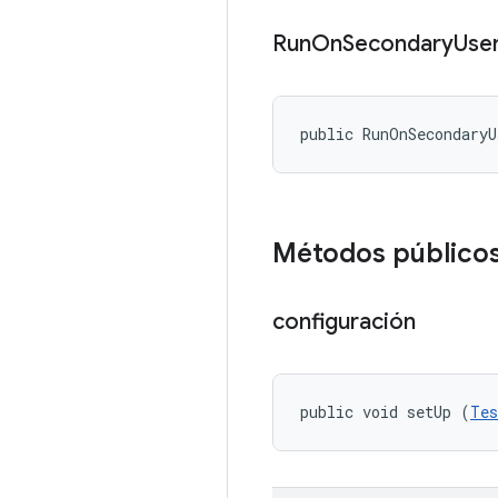
Run
On
Secondary
Use
public RunOnSecondary
Métodos público
configuración
public void setUp (
Tes