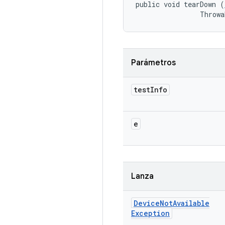
public void tearDown (
                Throwa
Parámetros
test
Info
e
Lanza
Device
Not
Available
Exception