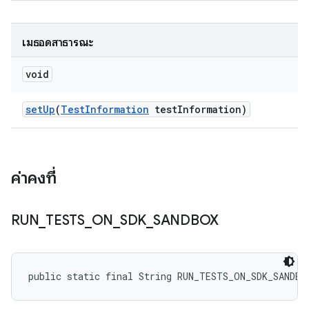
เมธอดสาธารณะ
void
set
Up
(
Test
Information
test
Information)
ค่าคงที่
RUN
_
TESTS
_
ON
_
SDK
_
SANDBOX
public static final String RUN_TESTS_ON_SDK_SANDBO