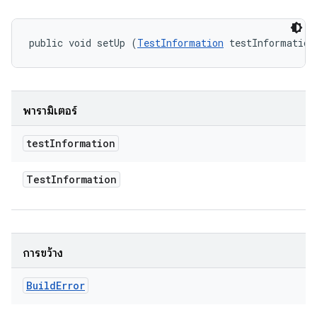
public void setUp (
TestInformation
 testInformation
พารามิเตอร์
test
Information
Test
Information
การขว้าง
Build
Error