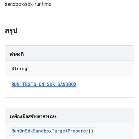
sandbox/sdk-runtime
สรุป
ค่าคงที่
String
RUN
_
TESTS
_
ON
_
SDK
_
SANDBOX
เครื่องมือสร้างสาธารณะ
Run
On
Sdk
Sandbox
Target
Preparer
()