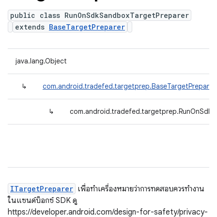
public class RunOnSdkSandboxTargetPreparer
extends
BaseTargetPreparer
java.lang.Object
↳
com.android.tradefed.targetprep.BaseTargetPreparer
↳
com.android.tradefed.targetprep.RunOnSdkS
ITargetPreparer
เพื่อทำเครื่องหมายว่าการทดสอบควรทำงาน
ในแซนด์บ็อกซ์ SDK ดู
https://developer.android.com/design-for-safety/privacy-