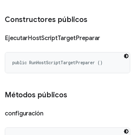
Constructores públicos
Ejecutar
Host
Script
Target
Preparar
public RunHostScriptTargetPreparer ()
Métodos públicos
configuración