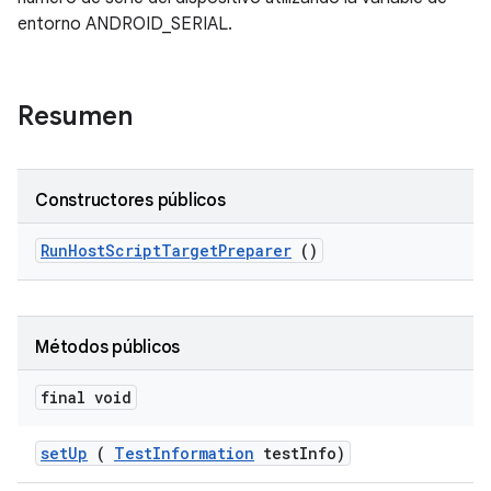
entorno ANDROID_SERIAL.
Resumen
Constructores públicos
Run
Host
Script
Target
Preparer
()
Métodos públicos
final void
set
Up
(
Test
Information
test
Info)