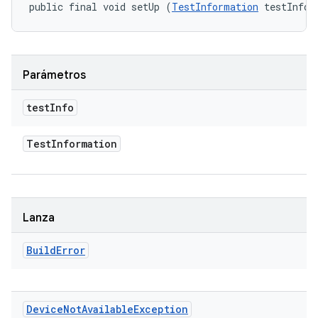
public final void setUp (
TestInformation
 testInfo)
Parámetros
test
Info
Test
Information
Lanza
Build
Error
Device
Not
Available
Exception