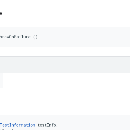
e
ThrowOnFailure ()
TestInformation
 testInfo, 
