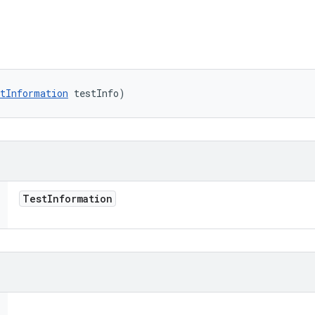
tInformation
 testInfo)
Test
Information