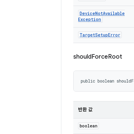
Device
Not
Available
Exception
Target
Setup
Error
should
Force
Root
public boolean shouldF
반환 값
boolean