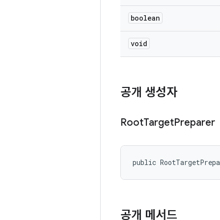
boolean
void
공개 생성자
Root
Target
Preparer
public RootTargetPrep
공개 메서드