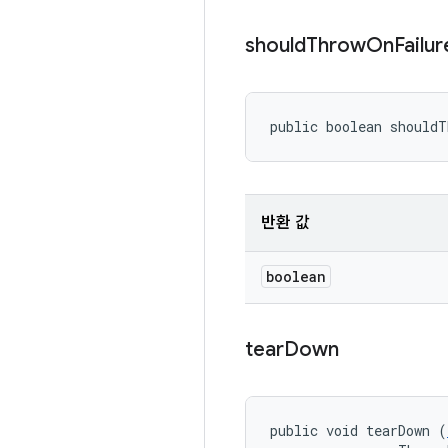
should
Throw
On
Failur
public boolean should
반환 값
boolean
tear
Down
public void tearDown (