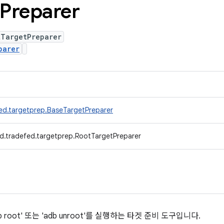
Preparer
tTargetPreparer
parer
ed.targetprep.BaseTargetPreparer
d.tradefed.targetprep.RootTargetPreparer
adb root' 또는 'adb unroot'를 실행하는 타겟 준비 도구입니다.