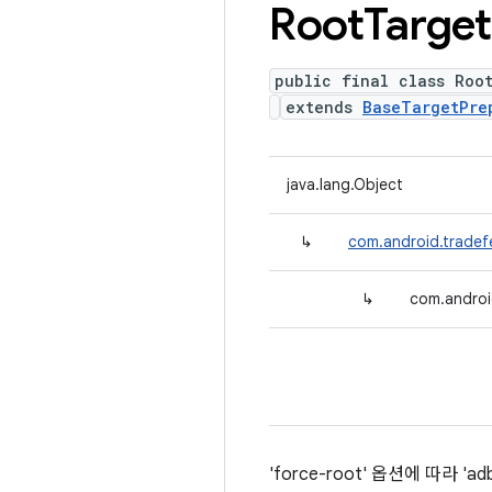
Root
Target
public final class Roo
extends
BaseTargetPre
java.lang.Object
↳
com.android.tradef
↳
com.androi
'force-root' 옵션에 따라 '