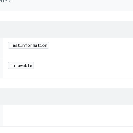
ble e)
Test
Information
Throwable