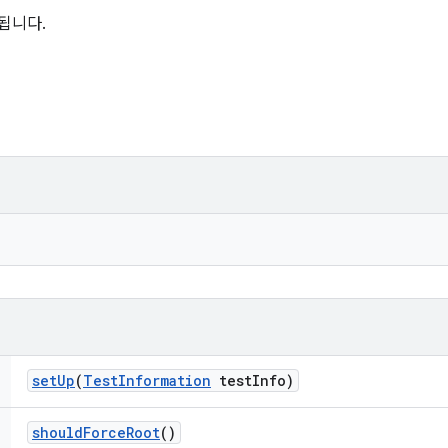
됩니다.
set
Up
(
Test
Information
test
Info)
should
Force
Root
()