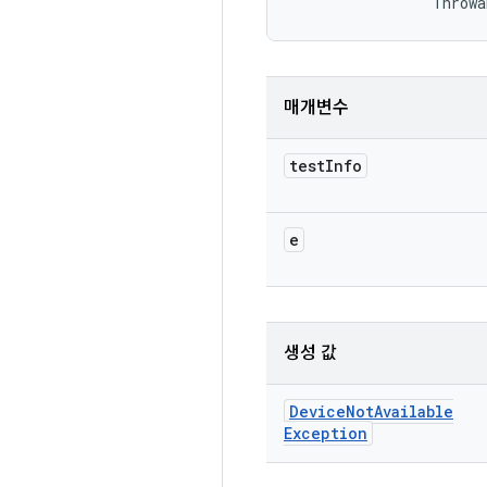
                Throwa
매개변수
test
Info
e
생성 값
Device
Not
Available
Exception