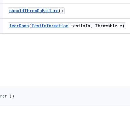
should
Throw
On
Failure
()
tear
Down
(
Test
Information
test
Info
,
Throwable e)
arer ()