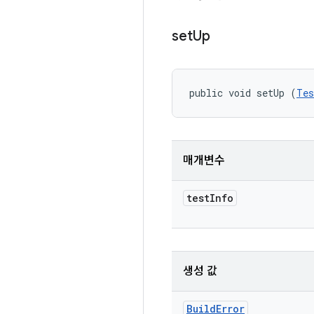
set
Up
public void setUp (
Tes
매개변수
test
Info
생성 값
Build
Error