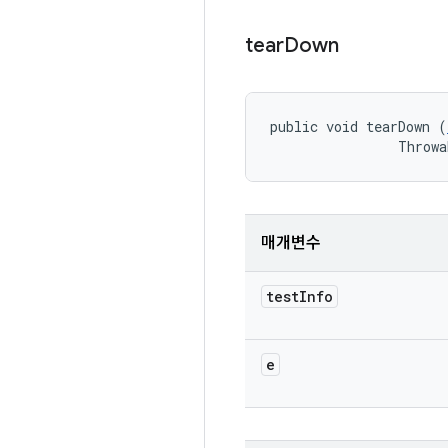
tear
Down
public void tearDown (
                Throwa
매개변수
test
Info
e