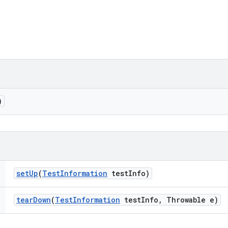
)
set
Up
(
Test
Information
test
Info)
tear
Down
(
Test
Information
test
Info
,
Throwable e)