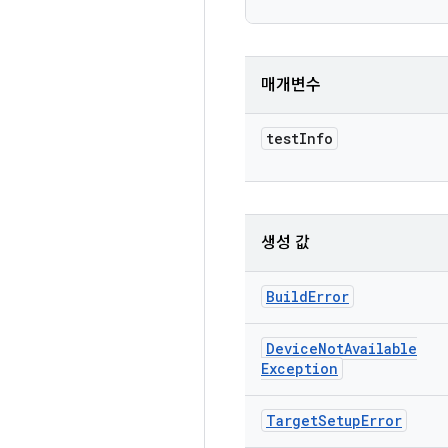
매개변수
test
Info
생성 값
Build
Error
Device
Not
Available
Exception
Target
Setup
Error