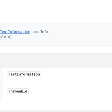
TestInformation
 testInfo, 

ble e)
Test
Information
Throwable