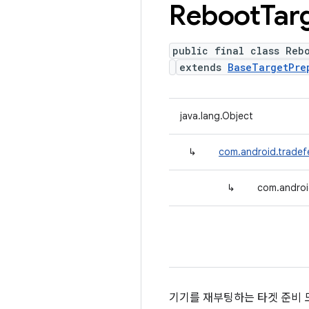
Reboot
Tar
public final class Reb
extends
BaseTargetPre
java.lang.Object
↳
com.android.tradef
↳
com.androi
기기를 재부팅하는 타겟 준비 