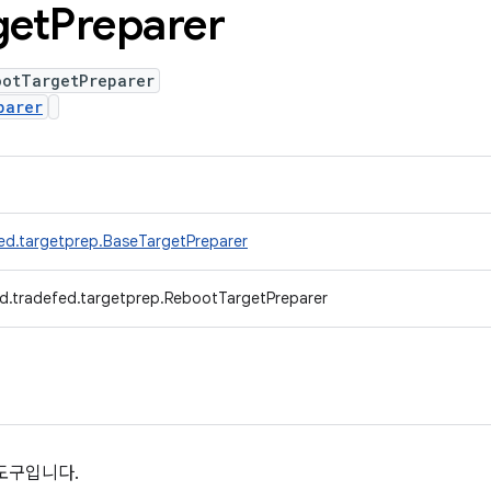
get
Preparer
ootTargetPreparer
parer
ed.targetprep.BaseTargetPreparer
d.tradefed.targetprep.RebootTargetPreparer
도구입니다.