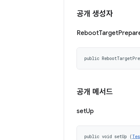
공개 생성자
Reboot
Target
Prepar
public RebootTargetPr
공개 메서드
set
Up
public void setUp (
Tes