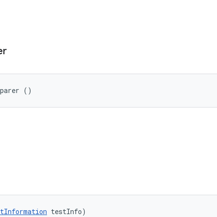
er
eparer ()
tInformation
 testInfo)