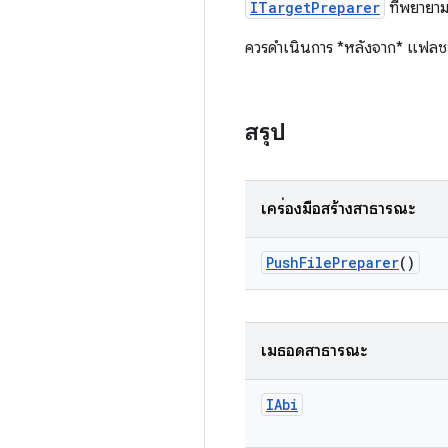
ITargetPreparer
ที่พยายาม
ควรดำเนินการ *หลังจาก* แฟลชบ
สรุป
เครื่องมือสร้างสาธารณะ
Push
File
Preparer
()
เมธอดสาธารณะ
IAbi