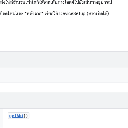
ส่งไฟล์จำนวนเท่าใดก็ได้จากเส้นทางโฮสต์ไปยังเส้นทางอุปกรณ์
ิลด์ใหม่และ *หลังจาก* เรียกใช้ DeviceSetup (หากเปิดใช้)
get
Abi
()