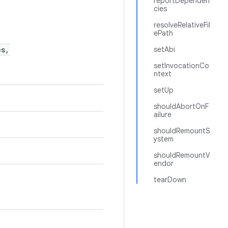
reportDependen
cies
resolveRelativeFil
ePath
es,
setAbi
setInvocationCo
ntext
setUp
shouldAbortOnF
ailure
shouldRemountS
ystem
shouldRemountV
endor
tearDown