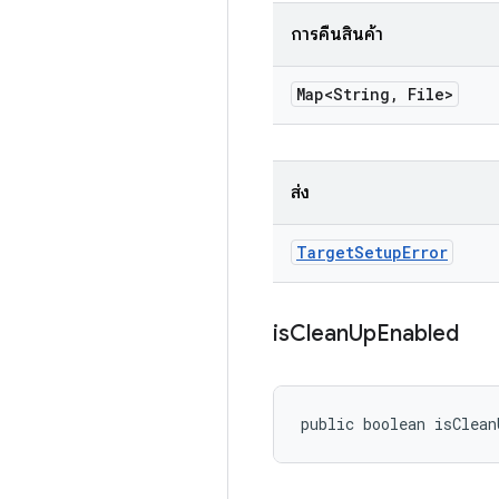
การคืนสินค้า
Map<String
,
File>
ส่ง
Target
Setup
Error
is
Clean
Up
Enabled
public boolean isClean