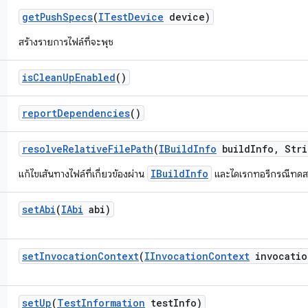
get
Push
Specs
(
ITest
Device
device)
สร้างรายการไฟล์ที่จะพุช
is
Clean
Up
Enabled
()
report
Dependencies
()
resolve
Relative
File
Path
(
IBuild
Info
build
Info
,
Stri
IBuildInfo
แก้ไขเส้นทางไฟล์ที่เกี่ยวข้องผ่าน
และไดเรกทอรีกรณีทด
set
Abi
(
IAbi
abi)
set
Invocation
Context
(
IInvocation
Context
invocatio
set
Up
(
Test
Information
test
Info)