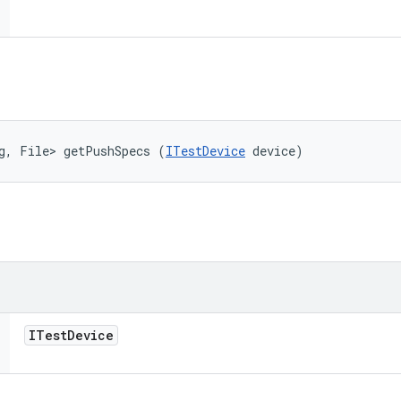
g, File> getPushSpecs (
ITestDevice
 device)
ITest
Device