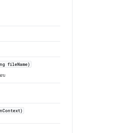
ng file
Name)
สอบ
n
Context)