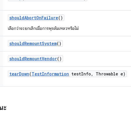
should
Abort
On
Failure
()
เลือกว่าจะยกเลิกเมื่อการพุชล้มเหลวหรือไม่
should
Remount
System
()
should
Remount
Vendor
()
tear
Down
(
Test
Information
test
Info
,
Throwable e)
รณะ