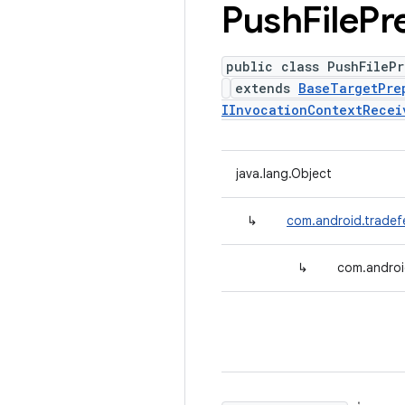
Push
File
Pr
public class PushFilePr
extends
BaseTargetPre
IInvocationContextRecei
java.lang.Object
↳
com.android.tradef
↳
com.androi