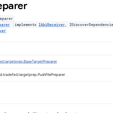
eparer
eparer
parer
implements
IAbiReceiver
, IDiscoverDependenci
ver
ed.targetprep.BaseTargetPreparer
d.tradefed.targetprep.PushFilePreparer